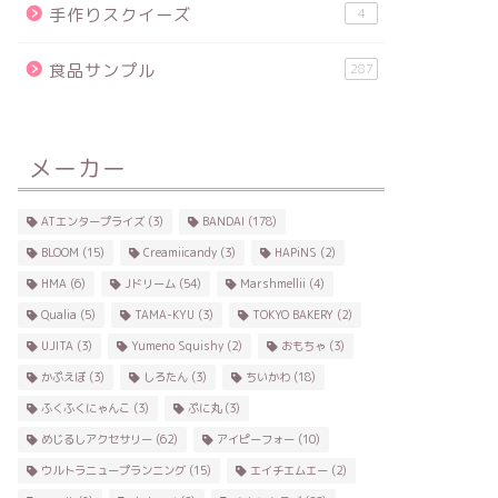
手作りスクイーズ
4
食品サンプル
287
メーカー
ATエンタープライズ
(3)
BANDAI
(178)
BLOOM
(15)
Creamiicandy
(3)
HAPiNS
(2)
HMA
(6)
Jドリーム
(54)
Marshmellii
(4)
Qualia
(5)
TAMA-KYU
(3)
TOKYO BAKERY
(2)
UJITA
(3)
Yumeno Squishy
(2)
おもちゃ
(3)
かぷえぼ
(3)
しろたん
(3)
ちいかわ
(18)
ふくふくにゃんこ
(3)
ぷに丸
(3)
めじるしアクセサリー
(62)
アイピーフォー
(10)
ウルトラニュープランニング
(15)
エイチエムエー
(2)