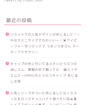
Tweets by closet_830
最近の投稿
リラックマの人気デザインがめじるしに！✨
かなりミニサイズでかわいい～！💓アイピ
ーフォー🐻リラックマ うみリラきぶん マー
カーアクセサリー
キャップの先に付いてる小さいどうぶつの
消しゴム、筆箱の中で飼ってた…😂エイチ
エムエー(HMA)🐰どうぶつキャップ めじる
し文具
人気シリーズがついにめじるしになっちゃ
った🍦ロングチョコバナナ食べたい🤤🍌🍫
トイズスピリッツ🌟ざ・コンビニソフトめ