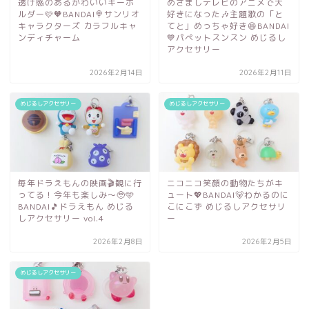
透け感のあるかわいいキーホ
めざましテレビのアニメで大
ルダー🩷🧡BANDAI🍭サンリオ
好きになった🎶主題歌の「と
キャラクターズ カラフルキャ
てと」めっちゃ好き😆BANDAI
ンディチャーム
💙パペットスンスン めじるし
アクセサリー
2026年2月14日
2026年2月11日
めじるしアクセサリー
めじるしアクセサリー
毎年ドラえもんの映画🎬観に行
ニコニコ笑顔の動物たちがキ
ってる！今年も楽しみ～🥹🩵
ュート💖BANDAI🐻わかるのに
BANDAI🎵ドラえもん めじる
こにこず めじるしアクセサリ
しアクセサリー vol.4
ー
2026年2月8日
2026年2月5日
めじるしアクセサリー