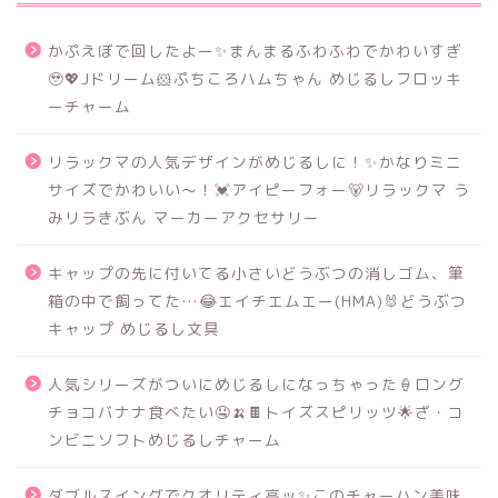
かぷえぼで回したよー✨まんまるふわふわでかわいすぎ
🥹💖Jドリーム🐹ぷちころハムちゃん めじるしフロッキ
ーチャーム
リラックマの人気デザインがめじるしに！✨かなりミニ
サイズでかわいい～！💓アイピーフォー🐻リラックマ う
みリラきぶん マーカーアクセサリー
キャップの先に付いてる小さいどうぶつの消しゴム、筆
箱の中で飼ってた…😂エイチエムエー(HMA)🐰どうぶつ
キャップ めじるし文具
人気シリーズがついにめじるしになっちゃった🍦ロング
チョコバナナ食べたい🤤🍌🍫トイズスピリッツ🌟ざ・コ
ンビニソフトめじるしチャーム
ダブルスイングでクオリティ高ッ✨このチャーハン美味