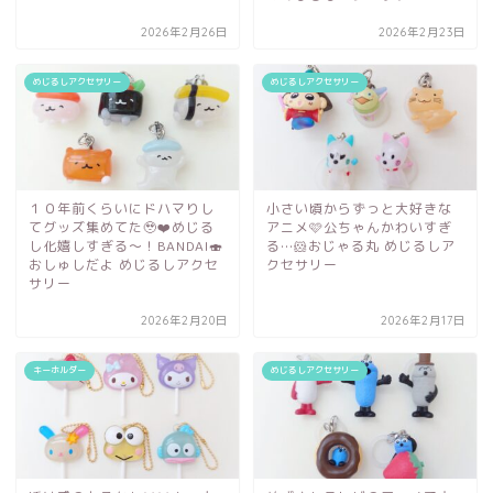
2026年2月26日
2026年2月23日
めじるしアクセサリー
めじるしアクセサリー
１０年前くらいにドハマりし
小さい頃からずっと大好きな
てグッズ集めてた🥹❤️めじる
アニメ🩷公ちゃんかわいすぎ
し化嬉しすぎる～！BANDAI🍣
る…🐹おじゃる丸 めじるしア
おしゅしだよ めじるしアクセ
クセサリー
サリー
2026年2月20日
2026年2月17日
キーホルダー
めじるしアクセサリー