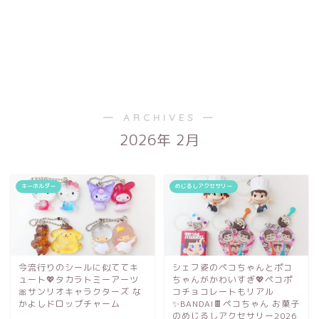
― ARCHIVES ―
2026年 2月
キーホルダー
めじるしアクセサリー
今流行りのシールに似ててキ
シェフ姿のペコちゃんとポコ
ュート💖タカラトミーアーツ
ちゃんがかわいすぎ💖ペコポ
🎀サンリオキャラクターズ な
コチョコレートもリアル
かよしドロップチャーム
✨BANDAI🍫ペコちゃん お菓子
のめじるしアクセサリー2026