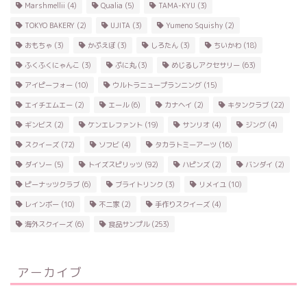
Marshmellii
(4)
Qualia
(5)
TAMA-KYU
(3)
TOKYO BAKERY
(2)
UJITA
(3)
Yumeno Squishy
(2)
おもちゃ
(3)
かぷえぼ
(3)
しろたん
(3)
ちいかわ
(18)
ふくふくにゃんこ
(3)
ぷに丸
(3)
めじるしアクセサリー
(63)
アイピーフォー
(10)
ウルトラニュープランニング
(15)
エイチエムエー
(2)
エール
(6)
カナヘイ
(2)
キタンクラブ
(22)
ギンビス
(2)
ケンエレファント
(19)
サンリオ
(4)
ジング
(4)
スクイーズ
(72)
ソフビ
(4)
タカラトミーアーツ
(16)
ダイソー
(5)
トイズスピリッツ
(92)
ハピンズ
(2)
バンダイ
(2)
ピーナッツクラブ
(6)
ブライトリンク
(3)
リメイユ
(10)
レインボー
(10)
不二家
(2)
手作りスクイーズ
(4)
海外スクイーズ
(6)
食品サンプル
(253)
アーカイブ