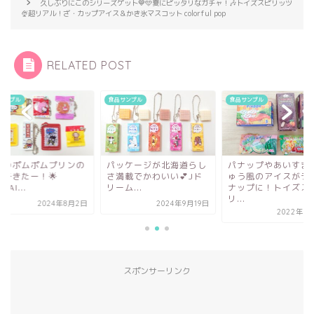
久しぶりにこのシリーズゲット💙🩵夏にピッタリなガチャ！🎶トイズスピリッツ
🍨超リアル！ざ・カップアイス＆かき氷マスコット colorful pop
RELATED POST
サンプル
食品サンプル
食品サンプル
ッケージが北海道らし
パナップやあいすまんじ
推しのポムポムプリ
満載でかわいい💕Jド
ゅう風のアイスがライン
お菓子きたー！🌟
ム...
ナップに！トイズスピ
BANDAI...
リ...
2024年9月19日
2024年8
2022年6月16日
スポンサーリンク