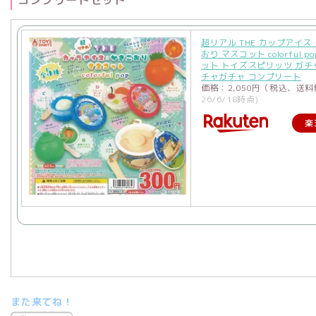
超リアル THE カップアイス
おり マスコット colorful p
ット トイズスピリッツ ガチ
チャガチャ コンプリート
価格：2,050円（税込、送料
26/6/18時点)
楽
また来てね！