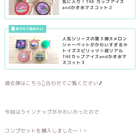
気に入り！THE カップアイス
andかき氷マスコット２
人気シリーズの第３弾♬メロン
シャーベットがかわいすぎる🍈
トイズスピリッツ☆超リアル
THEカップアイスandかき氷マ
スコット３
過去弾はこちら👆合わせてご覧ください🎵
今回はラインナップがかわいかったので
コンプセットを購入しました～！✨