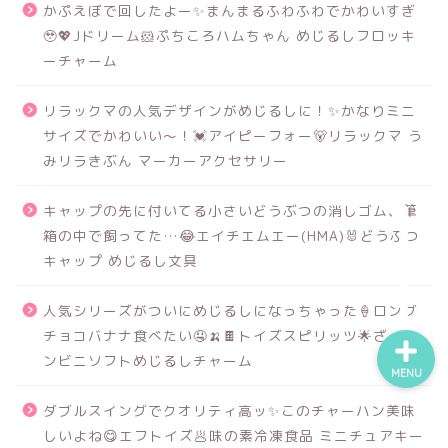
かぷえぼで回したよー✨まんまるふわふわでかわいすぎ
🥹💖Jドリーム🐹ぷちころハムちゃん めじるしフロッキ
ーチャーム
食品サンプル
リラックマの人気デザインがめじるしに！✨かなりミニ
スクイーズ
サイズでかわいい～！💓アイピーフォー🐻リラックマ う
みリラきぶん マーカーアクセサリー
BANDAI
キャップの先に付いてる小さいどうぶつの消しゴム、筆
箱の中で飼ってた…😂エイチエムエー(HMA)🐰どうぶつ
トイスピ
キャップ めじるし文具
人気シリーズがついにめじるしになっちゃった🍦ロング
チョコバナナ食べたい🤤🍌🍫トイズスピリッツ🌟ざ・コ
ンビニソフトめじるしチャーム
MENU
ダブルスイングでクオリティ高ッ✨このチャーハン美味
しいよね😋エフトイズ🥟味の素冷凍食品 ミニチュアキー