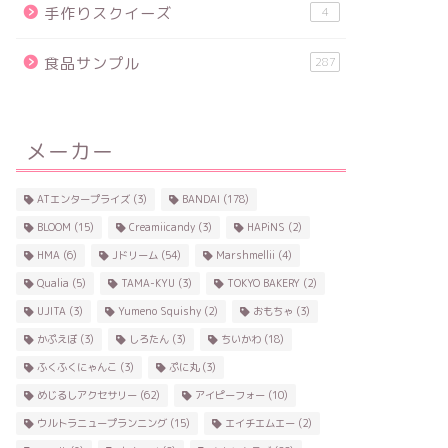
手作りスクイーズ
4
食品サンプル
287
メーカー
ATエンタープライズ
(3)
BANDAI
(178)
BLOOM
(15)
Creamiicandy
(3)
HAPiNS
(2)
HMA
(6)
Jドリーム
(54)
Marshmellii
(4)
Qualia
(5)
TAMA-KYU
(3)
TOKYO BAKERY
(2)
UJITA
(3)
Yumeno Squishy
(2)
おもちゃ
(3)
かぷえぼ
(3)
しろたん
(3)
ちいかわ
(18)
ふくふくにゃんこ
(3)
ぷに丸
(3)
めじるしアクセサリー
(62)
アイピーフォー
(10)
ウルトラニュープランニング
(15)
エイチエムエー
(2)