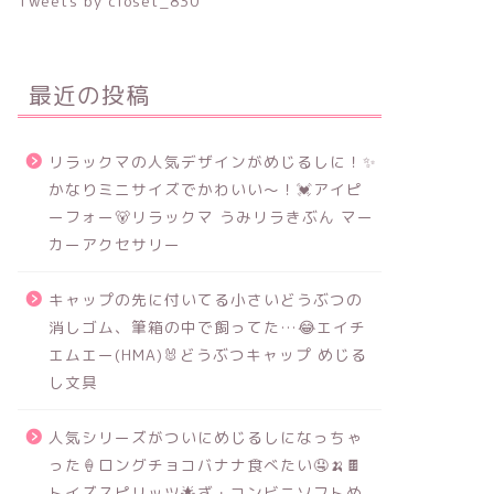
Tweets by closet_830
最近の投稿
リラックマの人気デザインがめじるしに！✨
かなりミニサイズでかわいい～！💓アイピ
ーフォー🐻リラックマ うみリラきぶん マー
カーアクセサリー
キャップの先に付いてる小さいどうぶつの
消しゴム、筆箱の中で飼ってた…😂エイチ
エムエー(HMA)🐰どうぶつキャップ めじる
し文具
人気シリーズがついにめじるしになっちゃ
った🍦ロングチョコバナナ食べたい🤤🍌🍫
トイズスピリッツ🌟ざ・コンビニソフトめ