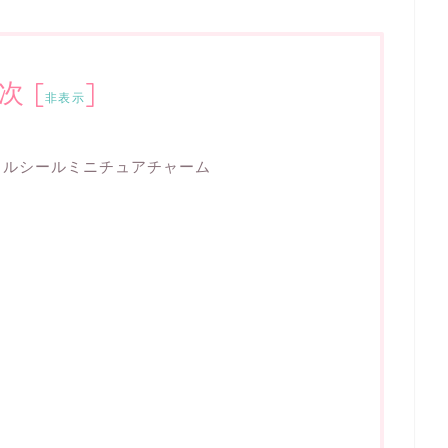
次
[
]
非表示
イルシールミニチュアチャーム