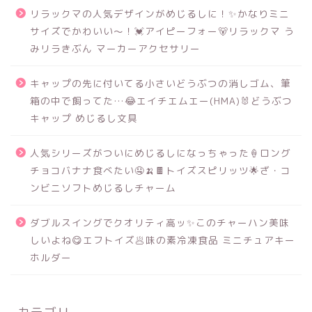
リラックマの人気デザインがめじるしに！✨かなりミニ
サイズでかわいい～！💓アイピーフォー🐻リラックマ う
みリラきぶん マーカーアクセサリー
キャップの先に付いてる小さいどうぶつの消しゴム、筆
箱の中で飼ってた…😂エイチエムエー(HMA)🐰どうぶつ
キャップ めじるし文具
人気シリーズがついにめじるしになっちゃった🍦ロング
チョコバナナ食べたい🤤🍌🍫トイズスピリッツ🌟ざ・コ
ンビニソフトめじるしチャーム
ダブルスイングでクオリティ高ッ✨このチャーハン美味
しいよね😋エフトイズ🥟味の素冷凍食品 ミニチュアキー
ホルダー