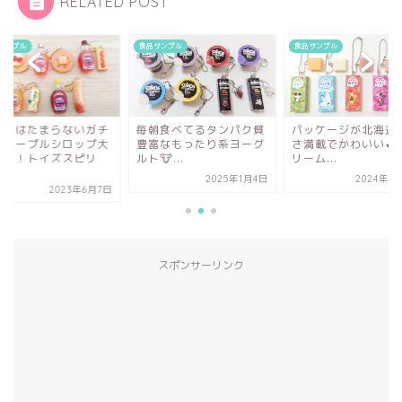
RELATED POST
サンプル
食品サンプル
食品サンプル
党にはたまらないガチ
毎朝食べてるタンパク質
パッケージが北海道
！メープルシロップ大
豊富なもったり系ヨーグ
さ満載でかわいい💕
き！！トイズスピリ
ルト🐮...
リーム...
.
2025年1月4日
2024年9
2023年6月7日
スポンサーリンク