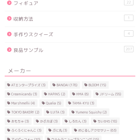
22
フィギュア
1
収納方法
4
手作りスクイーズ
287
食品サンプル
メーカー
ATエンタープライズ
(3)
BANDAI
(178)
BLOOM
(15)
Creamiicandy
(3)
HAPiNS
(2)
HMA
(6)
Jドリーム
(55)
Marshmellii
(4)
Qualia
(5)
TAMA-KYU
(3)
TOKYO BAKERY
(2)
UJITA
(3)
Yumeno Squishy
(2)
おもちゃ
(3)
かぷえぼ
(3)
しろたん
(3)
ちいかわ
(18)
ふくふくにゃんこ
(3)
ぷに丸
(3)
めじるしアクセサリー
(63)
アイピーフォー
(10)
ウルトラニュープランニング
(15)