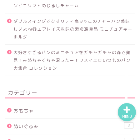
ンビニソフトめじるしチャーム
ダブルスイングでクオリティ高ッ✨このチャーハン美味
食品サンプル
しいよね😋エフトイズ🥟味の素冷凍食品 ミニチュアキー
ホルダー
スクイーズ
大好きすぎるパンのミニチュアをガチャガチャの森で発
BANDAI
見！👀めちゃくちゃ沼ったー！リメイユ🍞いつものパン
大集合 コレクション
トイスピ
カテゴリー
25
おもちゃ
MENU
8
ぬいぐるみ