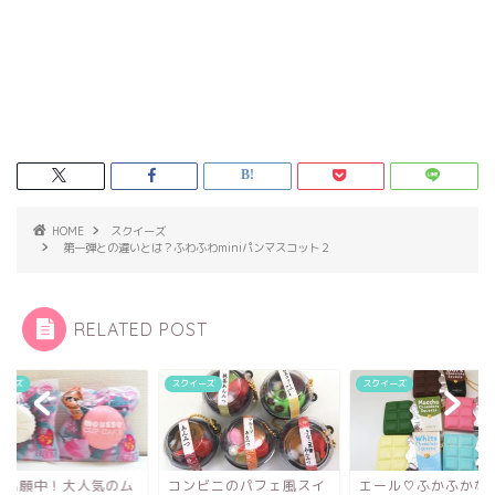
HOME
スクイーズ
第一弾との違いとは？ふわふわminiパンマスコット２
RELATED POST
イーズ
スクイーズ
スクイーズ
許出願中！大人気のム
コンビニのパフェ風スイ
エール♡ふかふかな