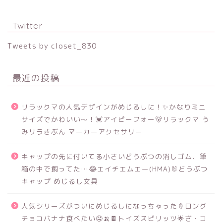
Twitter
Tweets by closet_830
最近の投稿
リラックマの人気デザインがめじるしに！✨かなりミニ
サイズでかわいい～！💓アイピーフォー🐻リラックマ う
みリラきぶん マーカーアクセサリー
キャップの先に付いてる小さいどうぶつの消しゴム、筆
箱の中で飼ってた…😂エイチエムエー(HMA)🐰どうぶつ
キャップ めじるし文具
人気シリーズがついにめじるしになっちゃった🍦ロング
チョコバナナ食べたい🤤🍌🍫トイズスピリッツ🌟ざ・コ