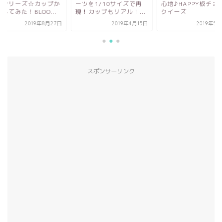
スシリーズ☆カップか
ーツを1/10サイズで再
心地♪HAPPY板チョ
してみた！BLOO...
現！カップもリアル！...
クイーズ
2019年8月27日
2019年4月15日
2019年5
スポンサーリンク