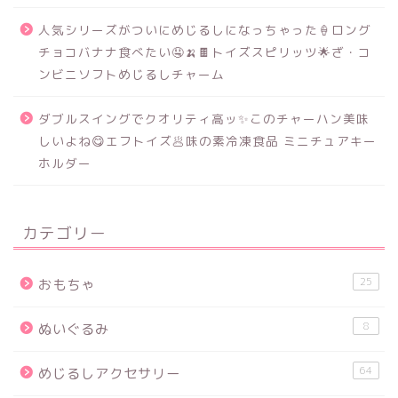
人気シリーズがついにめじるしになっちゃった🍦ロング
チョコバナナ食べたい🤤🍌🍫トイズスピリッツ🌟ざ・コ
ンビニソフトめじるしチャーム
ダブルスイングでクオリティ高ッ✨このチャーハン美味
しいよね😋エフトイズ🥟味の素冷凍食品 ミニチュアキー
ホルダー
カテゴリー
25
おもちゃ
8
ぬいぐるみ
64
めじるしアクセサリー