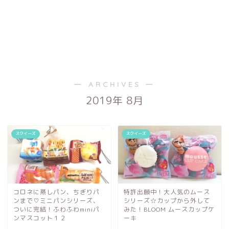
― ARCHIVES ―
2019年 8月
スクイーズ
スクイーズ
コロネに蒸しパン、ちぎりパ
特許出願中！大人気のムース
ンまで♡ミニパンシリーズ、
シリーズ☆カップから外して
ついに完結！ふわふわminiパ
みた！BLOOM ムースカップケ
ンマスコット１２
ーキ