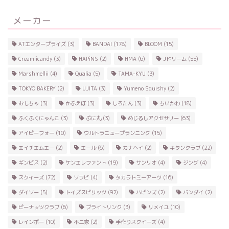
メーカー
ATエンタープライズ
(3)
BANDAI
(178)
BLOOM
(15)
Creamiicandy
(3)
HAPiNS
(2)
HMA
(6)
Jドリーム
(55)
Marshmellii
(4)
Qualia
(5)
TAMA-KYU
(3)
TOKYO BAKERY
(2)
UJITA
(3)
Yumeno Squishy
(2)
おもちゃ
(3)
かぷえぼ
(3)
しろたん
(3)
ちいかわ
(18)
ふくふくにゃんこ
(3)
ぷに丸
(3)
めじるしアクセサリー
(63)
アイピーフォー
(10)
ウルトラニュープランニング
(15)
エイチエムエー
(2)
エール
(6)
カナヘイ
(2)
キタンクラブ
(22)
ギンビス
(2)
ケンエレファント
(19)
サンリオ
(4)
ジング
(4)
スクイーズ
(72)
ソフビ
(4)
タカラトミーアーツ
(16)
ダイソー
(5)
トイズスピリッツ
(92)
ハピンズ
(2)
バンダイ
(2)
ピーナッツクラブ
(6)
ブライトリンク
(3)
リメイユ
(10)
レインボー
(10)
不二家
(2)
手作りスクイーズ
(4)