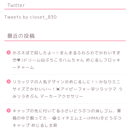
Twitter
Tweets by closet_830
最近の投稿
かぷえぼで回したよー✨まんまるふわふわでかわいすぎ
🥹💖Jドリーム🐹ぷちころハムちゃん めじるしフロッキ
ーチャーム
リラックマの人気デザインがめじるしに！✨かなりミニ
サイズでかわいい～！💓アイピーフォー🐻リラックマ う
みリラきぶん マーカーアクセサリー
キャップの先に付いてる小さいどうぶつの消しゴム、筆
箱の中で飼ってた…😂エイチエムエー(HMA)🐰どうぶつ
キャップ めじるし文具