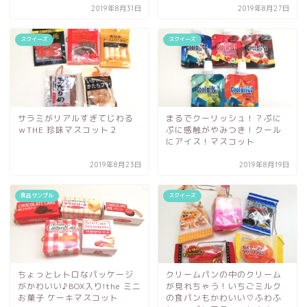
2019年8月31日
2019年8月27日
スクイーズ
スクイーズ
サラミがリアルすぎてじわる
まるでクーリッシュ！？ぷに
ｗTHE 珍味マスコット２
ぷに感触がやみつき！クール
にアイス！マスコット
2019年8月23日
2019年8月19日
食品サンプル
スクイーズ
ちょっとレトロなパッケージ
クリームパンの中のクリーム
がかわいい♪BOX入り!the ミニ
が見れちゃう！いちごミルク
お菓子 ケーキマスコット
の食パンもかわいい♡ふわふ