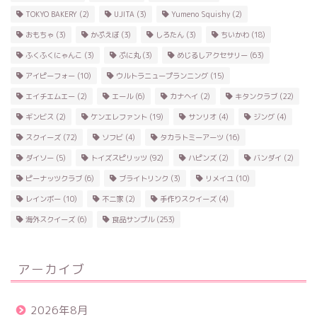
TOKYO BAKERY
(2)
UJITA
(3)
Yumeno Squishy
(2)
おもちゃ
(3)
かぷえぼ
(3)
しろたん
(3)
ちいかわ
(18)
ふくふくにゃんこ
(3)
ぷに丸
(3)
めじるしアクセサリー
(63)
アイピーフォー
(10)
ウルトラニュープランニング
(15)
エイチエムエー
(2)
エール
(6)
カナヘイ
(2)
キタンクラブ
(22)
ギンビス
(2)
ケンエレファント
(19)
サンリオ
(4)
ジング
(4)
スクイーズ
(72)
ソフビ
(4)
タカラトミーアーツ
(16)
ダイソー
(5)
トイズスピリッツ
(92)
ハピンズ
(2)
バンダイ
(2)
ピーナッツクラブ
(6)
ブライトリンク
(3)
リメイユ
(10)
レインボー
(10)
不二家
(2)
手作りスクイーズ
(4)
海外スクイーズ
(6)
食品サンプル
(253)
アーカイブ
2026年8月