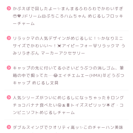
かぷえぼで回したよー✨まんまるふわふわでかわいすぎ
🥹💖Jドリーム🐹ぷちころハムちゃん めじるしフロッキ
ーチャーム
リラックマの人気デザインがめじるしに！✨かなりミニ
サイズでかわいい～！💓アイピーフォー🐻リラックマ う
みリラきぶん マーカーアクセサリー
キャップの先に付いてる小さいどうぶつの消しゴム、筆
箱の中で飼ってた…😂エイチエムエー(HMA)🐰どうぶつ
キャップ めじるし文具
人気シリーズがついにめじるしになっちゃった🍦ロング
チョコバナナ食べたい🤤🍌🍫トイズスピリッツ🌟ざ・コ
ンビニソフトめじるしチャーム
ダブルスイングでクオリティ高ッ✨このチャーハン美味