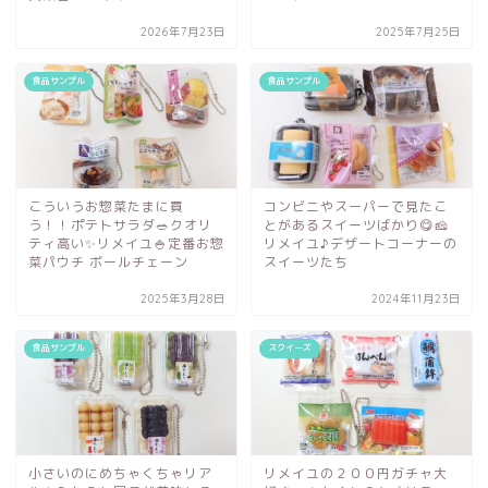
2026年7月23日
2025年7月25日
食品サンプル
食品サンプル
こういうお惣菜たまに買
コンビニやスーパーで見たこ
う！！ポテトサラダ🥗クオリ
とがあるスイーツばかり😋🧀
ティ高い✨リメイユ🍚定番お惣
リメイユ♪デザートコーナーの
菜パウチ ボールチェーン
スイーツたち
2025年3月28日
2024年11月23日
食品サンプル
スクイーズ
小さいのにめちゃくちゃリア
リメイユの２００円ガチャ大