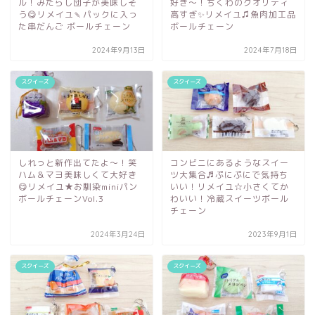
ル！みたらし団子が美味しそ
好き～！ちくわのクオリティ
う😋リメイユ🍡パックに入っ
高すぎ✨リメイユ♫魚肉加工品
た串だんご ボールチェーン
ボールチェーン
2024年9月13日
2024年7月18日
スクイーズ
スクイーズ
しれっと新作出てたよ～！笑
コンビニにあるようなスイー
ハム＆マヨ美味しくて大好き
ツ大集合♬ぷにぷにで気持ち
😋リメイユ★お馴染miniパン
いい！リメイユ☆小さくてか
ボールチェーンVol.3
わいい！冷蔵スイーツボール
チェーン
2024年3月24日
2023年9月1日
スクイーズ
スクイーズ