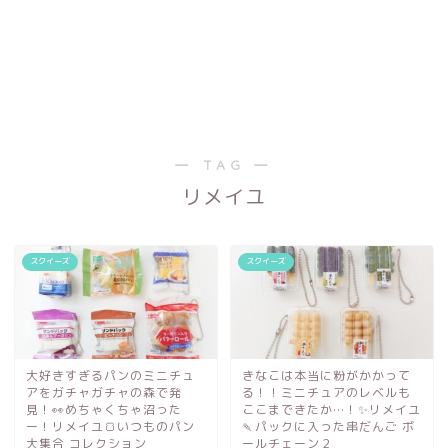
― TAG ―
リメイユ
スクイーズ
スクイーズ
大好きすぎるパンのミニチュ
きなこは本当に粉がかかって
アをガチャガチャの森で発
る！！ミニチュアのレベルも
見！👀めちゃくちゃ沼った
ここまできたか…！✨リメイユ
ー！リメイユ🍞いつものパン
🍡パックに入った串だんご ボ
大集合 コレクション
ールチェーン２