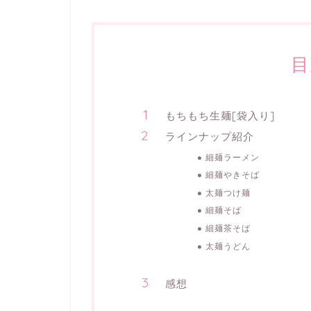
目
もちもち生麺[袋入り]
ラインナップ紹介
細麺ラーメン
細麺やきそば
太麺つけ麺
細麺そば
細麺茶そば
太麺うどん
感想