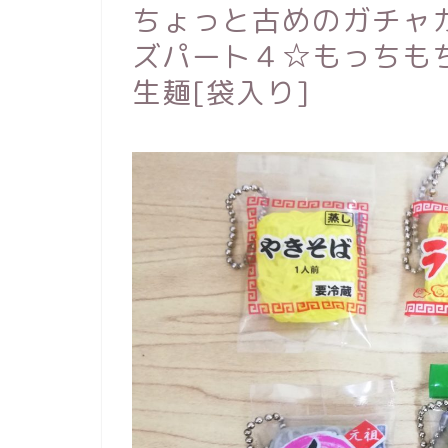
ちょっと古めのガチャ
ズパート４☆もっちも
生麺[袋入り]