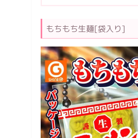
もちもち生麺[袋入り]