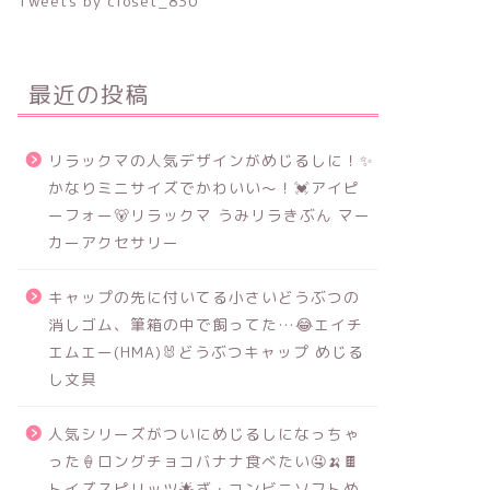
Tweets by closet_830
最近の投稿
リラックマの人気デザインがめじるしに！✨
かなりミニサイズでかわいい～！💓アイピ
ーフォー🐻リラックマ うみリラきぶん マー
カーアクセサリー
キャップの先に付いてる小さいどうぶつの
消しゴム、筆箱の中で飼ってた…😂エイチ
エムエー(HMA)🐰どうぶつキャップ めじる
し文具
人気シリーズがついにめじるしになっちゃ
った🍦ロングチョコバナナ食べたい🤤🍌🍫
トイズスピリッツ🌟ざ・コンビニソフトめ