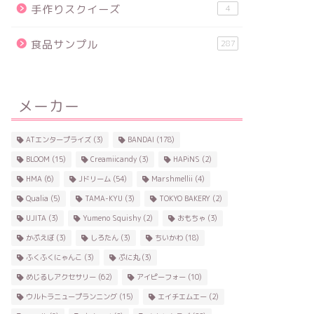
手作りスクイーズ
4
食品サンプル
287
メーカー
ATエンタープライズ
(3)
BANDAI
(178)
BLOOM
(15)
Creamiicandy
(3)
HAPiNS
(2)
HMA
(6)
Jドリーム
(54)
Marshmellii
(4)
Qualia
(5)
TAMA-KYU
(3)
TOKYO BAKERY
(2)
UJITA
(3)
Yumeno Squishy
(2)
おもちゃ
(3)
かぷえぼ
(3)
しろたん
(3)
ちいかわ
(18)
ふくふくにゃんこ
(3)
ぷに丸
(3)
めじるしアクセサリー
(62)
アイピーフォー
(10)
ウルトラニュープランニング
(15)
エイチエムエー
(2)