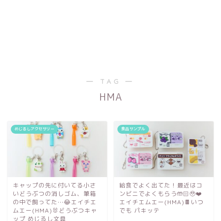
― TAG ―
HMA
めじるしアクセサリー
食品サンプル
キャップの先に付いてる小さ
給食でよく出てた！最近はコ
いどうぶつの消しゴム、筆箱
ンビニでよくもらう🤲🏻🥹❤️
の中で飼ってた…😂エイチエ
エイチエムエー(HMA)🍫いつ
ムエー(HMA)🐰どうぶつキャ
でも パキッテ
ップ めじるし文具