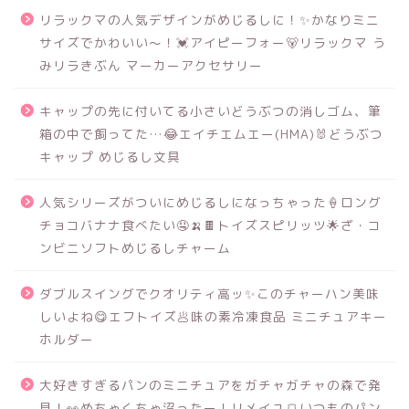
リラックマの人気デザインがめじるしに！✨かなりミニ
サイズでかわいい～！💓アイピーフォー🐻リラックマ う
みリラきぶん マーカーアクセサリー
キャップの先に付いてる小さいどうぶつの消しゴム、筆
箱の中で飼ってた…😂エイチエムエー(HMA)🐰どうぶつ
キャップ めじるし文具
人気シリーズがついにめじるしになっちゃった🍦ロング
チョコバナナ食べたい🤤🍌🍫トイズスピリッツ🌟ざ・コ
ンビニソフトめじるしチャーム
ダブルスイングでクオリティ高ッ✨このチャーハン美味
しいよね😋エフトイズ🥟味の素冷凍食品 ミニチュアキー
ホルダー
大好きすぎるパンのミニチュアをガチャガチャの森で発
見！👀めちゃくちゃ沼ったー！リメイユ🍞いつものパン