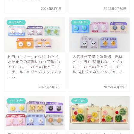
2026年8月1日
2025年9月30日
キーホルダー
キーホルダー
ヒヨコニナールEXがにわとり
人気すぎて第２弾登場！私は
とたまごの錠剤になってる✨エ
ピョコラPP錠推し🥳エイチエ
イチエムエー(HMA)🐔ヒヨコ
ムエー(HMA)🐰ヒヨコニナー
ニナール EX ジェネリックチャ
ル B錠 ジェネリックチャーム
ーム
2025年5月30日
2025年4月25日
キーホルダー
ぬいぐるみ