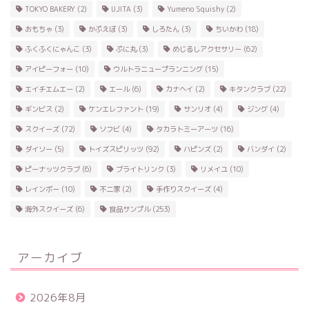
TOKYO BAKERY
(2)
UJITA
(3)
Yumeno Squishy
(2)
おもちゃ
(3)
かぷえぼ
(3)
しろたん
(3)
ちいかわ
(18)
ふくふくにゃんこ
(3)
ぷに丸
(3)
めじるしアクセサリー
(62)
アイピーフォー
(10)
ウルトラニュープランニング
(15)
エイチエムエー
(2)
エール
(6)
カナヘイ
(2)
キタンクラブ
(22)
ギンビス
(2)
ケンエレファント
(19)
サンリオ
(4)
ジング
(4)
スクイーズ
(72)
ソフビ
(4)
タカラトミーアーツ
(16)
ダイソー
(5)
トイズスピリッツ
(92)
ハピンズ
(2)
バンダイ
(2)
ピーナッツクラブ
(6)
ブライトリンク
(3)
リメイユ
(10)
レインボー
(10)
不二家
(2)
手作りスクイーズ
(4)
海外スクイーズ
(6)
食品サンプル
(253)
アーカイブ
2026年8月