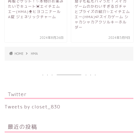
再販でゲット！✨本物のお薬み
息子も私もハマった！スイカ
たいでキュート💓エイチエム
ゲームのかわいすぎるガチャ
エー(HMA)🐥ヒヨコニナール
とプライズの紹介✨エイチエム
A錠 ジェネリックチャーム
エー(HMA)🍉スイカゲーム シ
ャカシャカアクリルキーホル
ダー
2024年8月26日
2024年5月9日
HOME
HMA
Twitter
Tweets by closet_830
最近の投稿