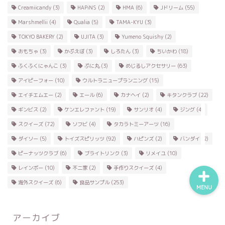
Creamiicandy
(3)
HAPiNS
(2)
HMA
(6)
Jドリーム
(55)
Marshmellii
(4)
Qualia
(5)
TAMA-KYU
(3)
食品サンプル
TOKYO BAKERY
(2)
UJITA
(3)
Yumeno Squishy
(2)
おもちゃ
(3)
かぷえぼ
(3)
しろたん
(3)
ちいかわ
(18)
スクイーズ
ふくふくにゃんこ
(3)
ぷに丸
(3)
めじるしアクセサリー
(63)
アイピーフォー
(10)
ウルトラニュープランニング
(15)
BANDAI
エイチエムエー
(2)
エール
(6)
カナヘイ
(2)
キタンクラブ
(22)
ギンビス
(2)
ケンエレファント
(19)
サンリオ
(4)
ジング
(4)
トイスピ
スクイーズ
(72)
ソフビ
(4)
タカラトミーアーツ
(16)
ダイソー
(5)
トイズスピリッツ
(92)
ハピンズ
(2)
バンダイ
(2)
ピーナッツクラブ
(6)
ブライトリンク
(3)
リメイユ
(10)
レインボー
(10)
不二家
(2)
手作りスクイーズ
(4)
海外スクイーズ
(6)
食品サンプル
(253)
MENU
アーカイブ