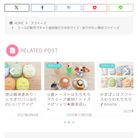
HOME
スクイーズ
エールの新作ガチャ☆低反発で大きめサイズ！ありがたい焼きスクイーズ
RELATED POST
イーズ
スクイーズ
スクイーズ
り心地は個体差あり！
小倉トーストはもちもち
かまぼこはスクイー
べるとちぎりパンみた
スクイーズ素材！トイズ
ふわふわもちもち
でかわいい♡アイピ
スピリッツ★喫茶店レ
🎵BANDA...
.
ト...
2025年2
2021年4月4日
2020年12月20日