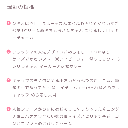
最近の投稿
かぷえぼで回したよー✨まんまるふわふわでかわいすぎ
🥹💖Jドリーム🐹ぷちころハムちゃん めじるしフロッキ
ーチャーム
リラックマの人気デザインがめじるしに！✨かなりミニ
サイズでかわいい～！💓アイピーフォー🐻リラックマ う
みリラきぶん マーカーアクセサリー
キャップの先に付いてる小さいどうぶつの消しゴム、筆
箱の中で飼ってた…😂エイチエムエー(HMA)🐰どうぶつ
キャップ めじるし文具
人気シリーズがついにめじるしになっちゃった🍦ロング
チョコバナナ食べたい🤤🍌🍫トイズスピリッツ🌟ざ・コ
ンビニソフトめじるしチャーム