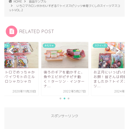
HOME
食品サンプル
いちごマカロンがかわいすぎる♡トイズスピリッツ🍓苺づくしのスイーツマスコ
ットVOL.2
RELATED POST
サンプル
おもちゃ
スクイーズ
和レトロでめっちゃか
後ろのギアを動かすと、
お正月にいっぱい食
いい♡イワモトのミル
魚やエビがピチピチ動
お餅！皆さんは何個
ボーロシャカシャカ
く！ターリン・インター
ましたか？トイズス
.
ナ...
リ...
2020年11月20日
2022年5月27日
2024年1
スポンサーリンク