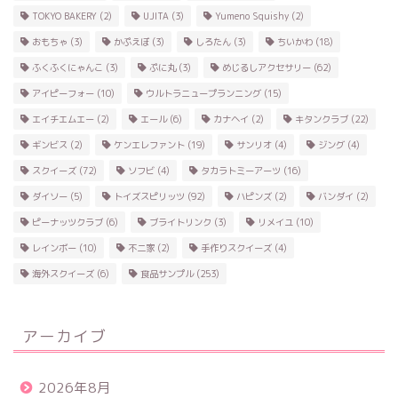
TOKYO BAKERY
(2)
UJITA
(3)
Yumeno Squishy
(2)
おもちゃ
(3)
かぷえぼ
(3)
しろたん
(3)
ちいかわ
(18)
ふくふくにゃんこ
(3)
ぷに丸
(3)
めじるしアクセサリー
(62)
アイピーフォー
(10)
ウルトラニュープランニング
(15)
エイチエムエー
(2)
エール
(6)
カナヘイ
(2)
キタンクラブ
(22)
ギンビス
(2)
ケンエレファント
(19)
サンリオ
(4)
ジング
(4)
スクイーズ
(72)
ソフビ
(4)
タカラトミーアーツ
(16)
ダイソー
(5)
トイズスピリッツ
(92)
ハピンズ
(2)
バンダイ
(2)
ピーナッツクラブ
(6)
ブライトリンク
(3)
リメイユ
(10)
レインボー
(10)
不二家
(2)
手作りスクイーズ
(4)
海外スクイーズ
(6)
食品サンプル
(253)
アーカイブ
2026年8月