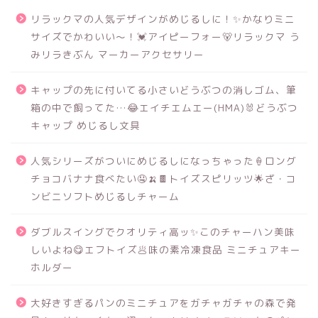
リラックマの人気デザインがめじるしに！✨かなりミニ
サイズでかわいい～！💓アイピーフォー🐻リラックマ う
みリラきぶん マーカーアクセサリー
キャップの先に付いてる小さいどうぶつの消しゴム、筆
箱の中で飼ってた…😂エイチエムエー(HMA)🐰どうぶつ
キャップ めじるし文具
人気シリーズがついにめじるしになっちゃった🍦ロング
チョコバナナ食べたい🤤🍌🍫トイズスピリッツ🌟ざ・コ
ンビニソフトめじるしチャーム
ダブルスイングでクオリティ高ッ✨このチャーハン美味
しいよね😋エフトイズ🥟味の素冷凍食品 ミニチュアキー
ホルダー
大好きすぎるパンのミニチュアをガチャガチャの森で発