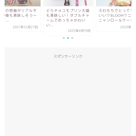
ルミの容器がリアルす
どらチョコもプリン大福
ふわもちでとっても
！中身も美味しそう～
も美味しい！ダブルチャ
いい♡BLOOM♡ニ
トイ...
ームでめっちゃかわい
ニャンロールケーキ＜.
い...
2021年12月27日
2020年5
2025年4月19日
スポンサーリンク