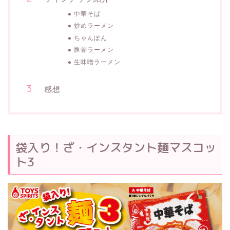
中華そば
炒めラーメン
ちゃんぽん
豚骨ラーメン
生味噌ラーメン
感想
袋入り！ざ・インスタント麺マスコッ
ト3