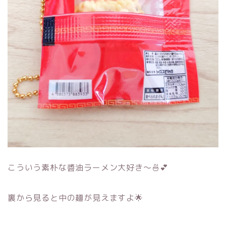
こういう素朴な醬油ラーメン大好き～🍜💕
裏から見ると中の麺が見えますよ🌟