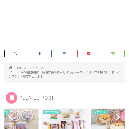
HOME
スクイーズ
人気の韓国袋麺や大好きな長崎ちゃんぽん🍜トイズスピリッツ★袋入り！ざ・イ
ンスタント麺マスコット3
RELATED POST
サンプル
食品サンプル
スクイーズ