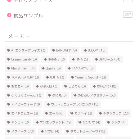
手作りスクイーズ
287
食品サンプル
メーカー
ATエンタープライズ
(3)
BANDAI
(178)
BLOOM
(15)
Creamiicandy
(3)
HAPiNS
(2)
HMA
(6)
Jドリーム
(54)
Marshmellii
(4)
Qualia
(5)
TAMA-KYU
(3)
TOKYO BAKERY
(2)
UJITA
(3)
Yumeno Squishy
(2)
おもちゃ
(3)
かぷえぼ
(3)
しろたん
(3)
ちいかわ
(18)
ふくふくにゃんこ
(3)
ぷに丸
(3)
めじるしアクセサリー
(62)
アイピーフォー
(10)
ウルトラニュープランニング
(15)
エイチエムエー
(2)
エール
(6)
カナヘイ
(2)
キタンクラブ
(22)
ギンビス
(2)
ケンエレファント
(19)
サンリオ
(4)
ジング
(4)
スクイーズ
(72)
ソフビ
(4)
タカラトミーアーツ
(16)