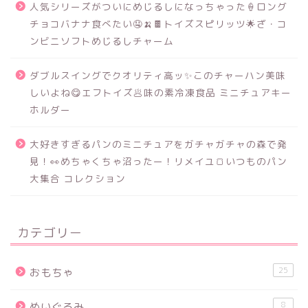
人気シリーズがついにめじるしになっちゃった🍦ロング
チョコバナナ食べたい🤤🍌🍫トイズスピリッツ🌟ざ・コ
ンビニソフトめじるしチャーム
ダブルスイングでクオリティ高ッ✨このチャーハン美味
しいよね😋エフトイズ🥟味の素冷凍食品 ミニチュアキー
ホルダー
大好きすぎるパンのミニチュアをガチャガチャの森で発
見！👀めちゃくちゃ沼ったー！リメイユ🍞いつものパン
大集合 コレクション
カテゴリー
25
おもちゃ
8
ぬいぐるみ