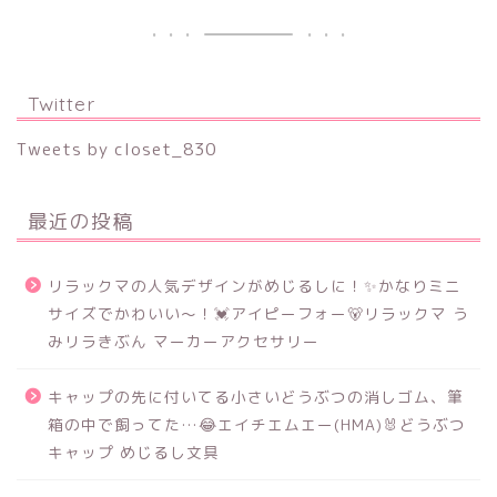
Twitter
Tweets by closet_830
最近の投稿
リラックマの人気デザインがめじるしに！✨かなりミニ
サイズでかわいい～！💓アイピーフォー🐻リラックマ う
みリラきぶん マーカーアクセサリー
キャップの先に付いてる小さいどうぶつの消しゴム、筆
箱の中で飼ってた…😂エイチエムエー(HMA)🐰どうぶつ
キャップ めじるし文具