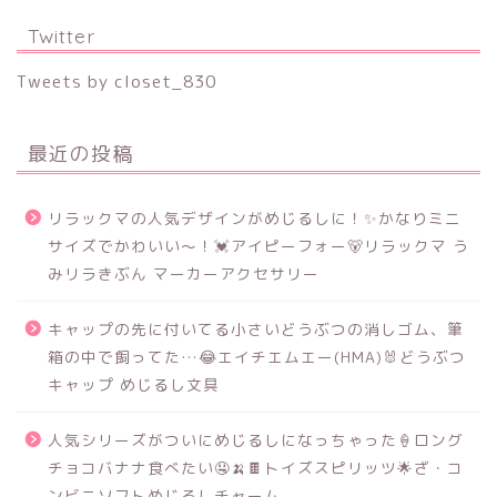
Twitter
Tweets by closet_830
最近の投稿
リラックマの人気デザインがめじるしに！✨かなりミニ
サイズでかわいい～！💓アイピーフォー🐻リラックマ う
みリラきぶん マーカーアクセサリー
キャップの先に付いてる小さいどうぶつの消しゴム、筆
箱の中で飼ってた…😂エイチエムエー(HMA)🐰どうぶつ
キャップ めじるし文具
人気シリーズがついにめじるしになっちゃった🍦ロング
チョコバナナ食べたい🤤🍌🍫トイズスピリッツ🌟ざ・コ
ンビニソフトめじるしチャーム