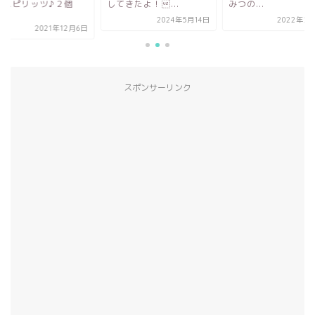
ズスピリッツ♪２個
してきたよ！...
みつの...
.
2024年5月14日
2022年2月
2021年12月6日
スポンサーリンク