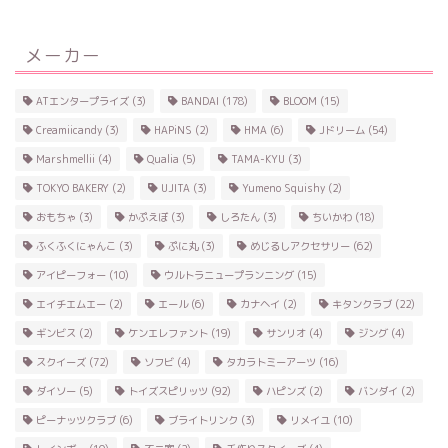
メーカー
ATエンタープライズ
(3)
BANDAI
(178)
BLOOM
(15)
Creamiicandy
(3)
HAPiNS
(2)
HMA
(6)
Jドリーム
(54)
Marshmellii
(4)
Qualia
(5)
TAMA-KYU
(3)
TOKYO BAKERY
(2)
UJITA
(3)
Yumeno Squishy
(2)
おもちゃ
(3)
かぷえぼ
(3)
しろたん
(3)
ちいかわ
(18)
ふくふくにゃんこ
(3)
ぷに丸
(3)
めじるしアクセサリー
(62)
アイピーフォー
(10)
ウルトラニュープランニング
(15)
エイチエムエー
(2)
エール
(6)
カナヘイ
(2)
キタンクラブ
(22)
ギンビス
(2)
ケンエレファント
(19)
サンリオ
(4)
ジング
(4)
スクイーズ
(72)
ソフビ
(4)
タカラトミーアーツ
(16)
ダイソー
(5)
トイズスピリッツ
(92)
ハピンズ
(2)
バンダイ
(2)
ピーナッツクラブ
(6)
ブライトリンク
(3)
リメイユ
(10)