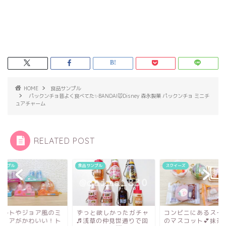
HOME
食品サンプル
パックンチョ昔よく食べてた✨BANDAI🐭Disney 森永製菓 パックンチョ ミニチ
ュアチャーム
RELATED POST
サンプル
食品サンプル
スクイーズ
クルトやジョア風のミ
ずっと欲しかったガチャ
コンビニにあるスイ
チュアがかわいい！ト
♬浅草の仲見世通りで回
のマスコット💕抹茶