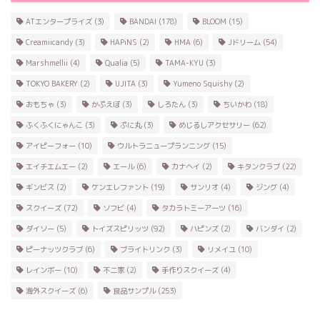
ATエンタープライズ
(3)
BANDAI
(178)
BLOOM
(15)
Creamiicandy
(3)
HAPiNS
(2)
HMA
(6)
Jドリーム
(54)
Marshmellii
(4)
Qualia
(5)
TAMA-KYU
(3)
TOKYO BAKERY
(2)
UJITA
(3)
Yumeno Squishy
(2)
おもちゃ
(3)
かぷえぼ
(3)
しろたん
(3)
ちいかわ
(18)
ふくふくにゃんこ
(3)
ぷに丸
(3)
めじるしアクセサリー
(62)
アイピーフォー
(10)
ウルトラニュープランニング
(15)
エイチエムエー
(2)
エール
(6)
カナヘイ
(2)
キタンクラブ
(22)
ギンビス
(2)
ケンエレファント
(19)
サンリオ
(4)
ジング
(4)
スクイーズ
(72)
ソフビ
(4)
タカラトミーアーツ
(16)
ダイソー
(5)
トイズスピリッツ
(92)
ハピンズ
(2)
バンダイ
(2)
ピーナッツクラブ
(6)
ブライトリンク
(3)
リメイユ
(10)
レインボー
(10)
不二家
(2)
手作りスクイーズ
(4)
海外スクイーズ
(6)
食品サンプル
(253)