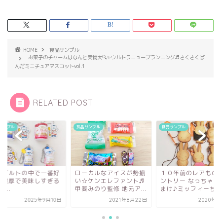
HOME
食品サンプル
お菓子のチャームはなんと実物大🔍✨ウルトラニュープランニング♬さくさくぱ
んだミニチュアマスコットvol.1
RELATED POST
サンプル
食品サンプル
食品サンプル
ーグルトの中で一番好
ローカルなアイスが勢揃
１０年前のレアもの
！濃厚で美味しすぎる
い☆ケンエレファント♬
ントリー なっちゃん
A...
甲斐みのり監修 地元ア...
まけ♪ミッフィーちゃ.
2025年9月10日
2021年8月22日
2020年1