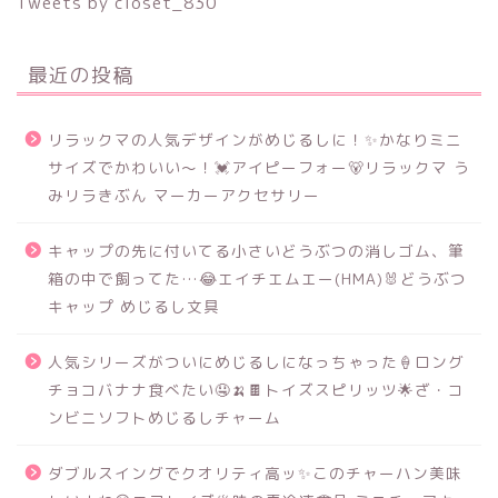
Tweets by closet_830
最近の投稿
リラックマの人気デザインがめじるしに！✨かなりミニ
サイズでかわいい～！💓アイピーフォー🐻リラックマ う
みリラきぶん マーカーアクセサリー
キャップの先に付いてる小さいどうぶつの消しゴム、筆
箱の中で飼ってた…😂エイチエムエー(HMA)🐰どうぶつ
キャップ めじるし文具
人気シリーズがついにめじるしになっちゃった🍦ロング
チョコバナナ食べたい🤤🍌🍫トイズスピリッツ🌟ざ・コ
ンビニソフトめじるしチャーム
ダブルスイングでクオリティ高ッ✨このチャーハン美味