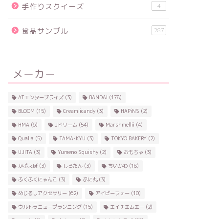
手作りスクイーズ
4
食品サンプル
287
メーカー
ATエンタープライズ
(3)
BANDAI
(178)
BLOOM
(15)
Creamiicandy
(3)
HAPiNS
(2)
HMA
(6)
Jドリーム
(54)
Marshmellii
(4)
Qualia
(5)
TAMA-KYU
(3)
TOKYO BAKERY
(2)
UJITA
(3)
Yumeno Squishy
(2)
おもちゃ
(3)
かぷえぼ
(3)
しろたん
(3)
ちいかわ
(18)
ふくふくにゃんこ
(3)
ぷに丸
(3)
めじるしアクセサリー
(62)
アイピーフォー
(10)
ウルトラニュープランニング
(15)
エイチエムエー
(2)