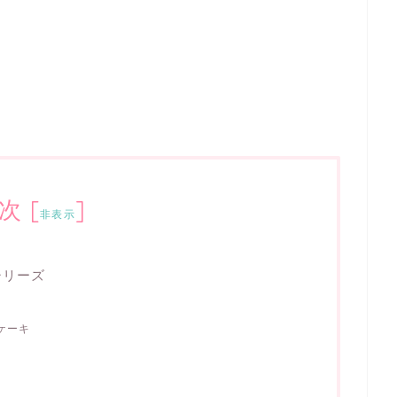
次
[
]
非表示
シリーズ
ケーキ