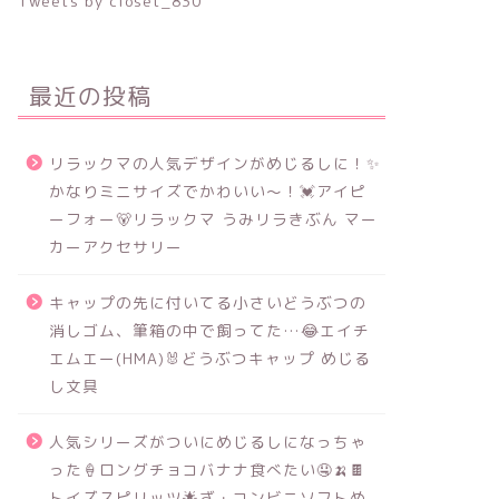
Tweets by closet_830
最近の投稿
リラックマの人気デザインがめじるしに！✨
かなりミニサイズでかわいい～！💓アイピ
ーフォー🐻リラックマ うみリラきぶん マー
カーアクセサリー
キャップの先に付いてる小さいどうぶつの
消しゴム、筆箱の中で飼ってた…😂エイチ
エムエー(HMA)🐰どうぶつキャップ めじる
し文具
人気シリーズがついにめじるしになっちゃ
った🍦ロングチョコバナナ食べたい🤤🍌🍫
トイズスピリッツ🌟ざ・コンビニソフトめ