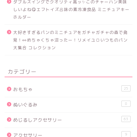
ダブルスイングでクオリティ高ッ✨このチャーハン美味
しいよね😋エフトイズ🥟味の素冷凍食品 ミニチュアキー
ホルダー
大好きすぎるパンのミニチュアをガチャガチャの森で発
見！👀めちゃくちゃ沼ったー！リメイユ🍞いつものパン
大集合 コレクション
カテゴリー
25
おもちゃ
8
ぬいぐるみ
63
めじるしアクセサリー
9
アクセサリー