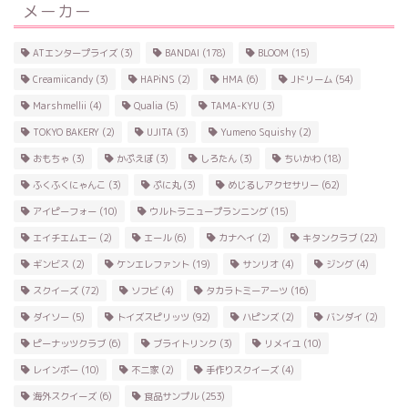
メーカー
ATエンタープライズ
(3)
BANDAI
(178)
BLOOM
(15)
Creamiicandy
(3)
HAPiNS
(2)
HMA
(6)
Jドリーム
(54)
Marshmellii
(4)
Qualia
(5)
TAMA-KYU
(3)
TOKYO BAKERY
(2)
UJITA
(3)
Yumeno Squishy
(2)
おもちゃ
(3)
かぷえぼ
(3)
しろたん
(3)
ちいかわ
(18)
ふくふくにゃんこ
(3)
ぷに丸
(3)
めじるしアクセサリー
(62)
アイピーフォー
(10)
ウルトラニュープランニング
(15)
エイチエムエー
(2)
エール
(6)
カナヘイ
(2)
キタンクラブ
(22)
ギンビス
(2)
ケンエレファント
(19)
サンリオ
(4)
ジング
(4)
スクイーズ
(72)
ソフビ
(4)
タカラトミーアーツ
(16)
ダイソー
(5)
トイズスピリッツ
(92)
ハピンズ
(2)
バンダイ
(2)
ピーナッツクラブ
(6)
ブライトリンク
(3)
リメイユ
(10)
レインボー
(10)
不二家
(2)
手作りスクイーズ
(4)
海外スクイーズ
(6)
食品サンプル
(253)