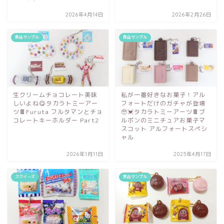
2026年4月14日
2026年2月26日
食品サンプル
食品サンプル
生クリームチョコレート美味
私が一番好きなお菓子！アル
しいよね😋タカラトミーアー
フォートだけのガチャが登場
ツ🍫Furuta フルタマンとチョ
🥹💓タカラトミーアーツ🍫ブ
コレートキーホルダー Part2
ルボンのミニチュアお菓子マ
スコット アルフォートスペシ
ャル
2026年1月11日
2025年4月17日
スクイーズ
食品サンプル