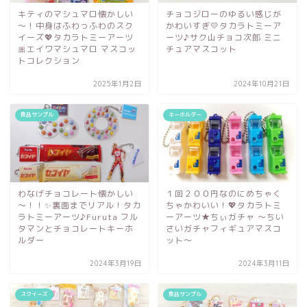
キティのマシュマロ懐かしい
チョコジローのゆるい感じが
～！中身はふわっふわのスク
かわいすぎ💛タカラトミーア
イーズ💖タカラトミーアーツ
ーツ♪サク山チョコ次郎 ミニ
🎀エイワマシュマロ マスコッ
チュアマスコット
トコレクション
2025年1月2日
2024年10月21日
食品サンプル
キーホルダー
わなげチョコレート懐かしい
１回２００円なのにめちゃく
～！！✨裏面までリアル！タカ
ちゃかわいい！💖タカラトミ
ラトミーアーツ♪Furuta フル
ーアーツ★ちぃガチャ ～ちい
タマンとチョコレートキーホ
さいガチャフィギュアマスコ
ルダー
ット～
2024年3月19日
2024年3月11日
スクイーズ
食品サンプル