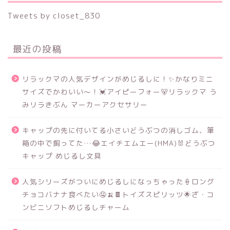
Tweets by closet_830
最近の投稿
リラックマの人気デザインがめじるしに！✨かなりミニ
サイズでかわいい～！💓アイピーフォー🐻リラックマ う
みリラきぶん マーカーアクセサリー
キャップの先に付いてる小さいどうぶつの消しゴム、筆
箱の中で飼ってた…😂エイチエムエー(HMA)🐰どうぶつ
キャップ めじるし文具
人気シリーズがついにめじるしになっちゃった🍦ロング
チョコバナナ食べたい🤤🍌🍫トイズスピリッツ🌟ざ・コ
ンビニソフトめじるしチャーム