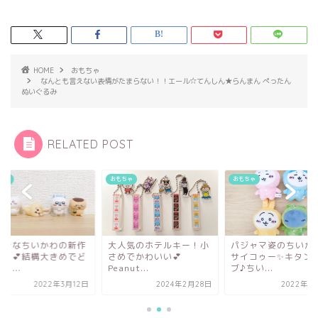
HOME
おもちゃ
なんとも言えない表情がたまらない！！エール☆てんしん★らんまん ぺったん
ぬいぐるみ
RELATED POST
ちゃ
おもちゃ
おもちゃ
好きなちいかわの新作
大人気のホテルキー！小
パジャマ姿のちいか
チャ💕結構大きめでど
さめでかわいい💕
サイコゥー✨キタン
り...
Peanut...
ブ♪ちい...
2022年3月12日
2024年2月28日
2022年5