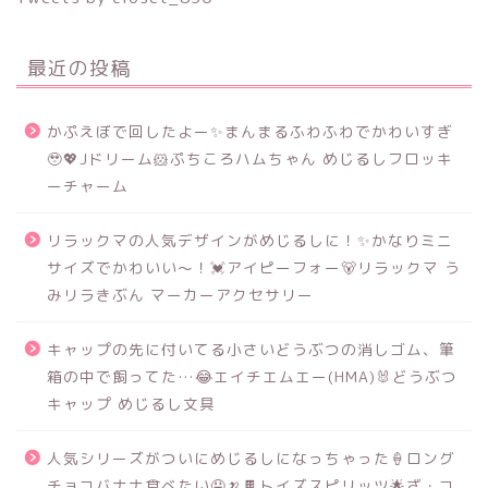
最近の投稿
かぷえぼで回したよー✨まんまるふわふわでかわいすぎ
🥹💖Jドリーム🐹ぷちころハムちゃん めじるしフロッキ
ーチャーム
リラックマの人気デザインがめじるしに！✨かなりミニ
サイズでかわいい～！💓アイピーフォー🐻リラックマ う
みリラきぶん マーカーアクセサリー
キャップの先に付いてる小さいどうぶつの消しゴム、筆
箱の中で飼ってた…😂エイチエムエー(HMA)🐰どうぶつ
キャップ めじるし文具
人気シリーズがついにめじるしになっちゃった🍦ロング
チョコバナナ食べたい🤤🍌🍫トイズスピリッツ🌟ざ・コ