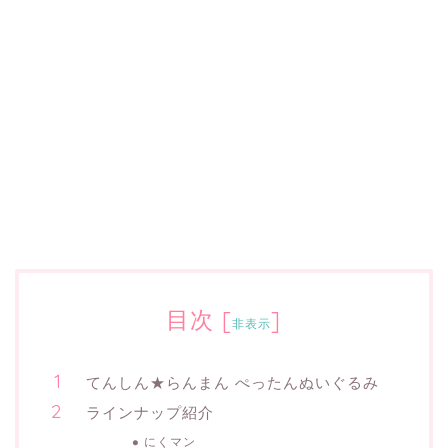
目次
[
]
非表示
てんしん★らんまん ぺったんぬいぐるみ
ラインナップ紹介
にくマン