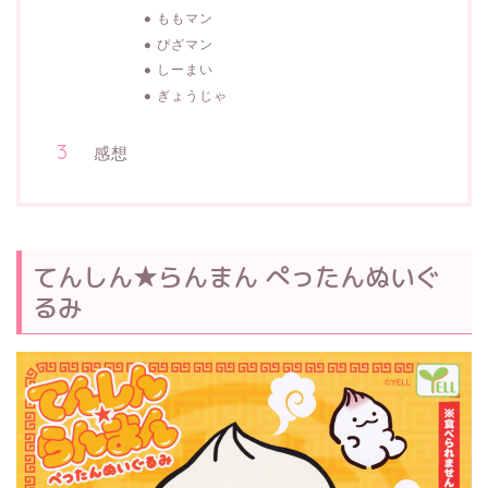
ももマン
ぴざマン
しーまい
ぎょうじゃ
感想
てんしん★らんまん ぺったんぬいぐ
るみ