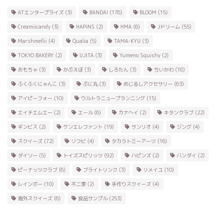
ATエンタープライズ
(3)
BANDAI
(178)
BLOOM
(15)
Creamiicandy
(3)
HAPiNS
(2)
HMA
(6)
Jドリーム
(55)
Marshmellii
(4)
Qualia
(5)
TAMA-KYU
(3)
TOKYO BAKERY
(2)
UJITA
(3)
Yumeno Squishy
(2)
おもちゃ
(3)
かぷえぼ
(3)
しろたん
(3)
ちいかわ
(18)
ふくふくにゃんこ
(3)
ぷに丸
(3)
めじるしアクセサリー
(63)
アイピーフォー
(10)
ウルトラニュープランニング
(15)
エイチエムエー
(2)
エール
(6)
カナヘイ
(2)
キタンクラブ
(22)
ギンビス
(2)
ケンエレファント
(19)
サンリオ
(4)
ジング
(4)
スクイーズ
(72)
ソフビ
(4)
タカラトミーアーツ
(16)
ダイソー
(5)
トイズスピリッツ
(92)
ハピンズ
(2)
バンダイ
(2)
ピーナッツクラブ
(6)
ブライトリンク
(3)
リメイユ
(10)
レインボー
(10)
不二家
(2)
手作りスクイーズ
(4)
海外スクイーズ
(6)
食品サンプル
(253)