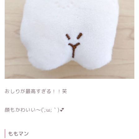
おしりが最高すぎる！！笑
顔もかわいい～(´;ω;｀)💕
ももマン