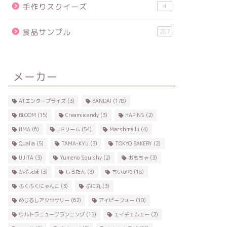
手作りスクイーズ
4
食品サンプル
287
メーカー
ATエンタープライズ
(3)
BANDAI
(178)
BLOOM
(15)
Creamiicandy
(3)
HAPiNS
(2)
HMA
(6)
Jドリーム
(54)
Marshmellii
(4)
Qualia
(5)
TAMA-KYU
(3)
TOKYO BAKERY
(2)
UJITA
(3)
Yumeno Squishy
(2)
おもちゃ
(3)
かぷえぼ
(3)
しろたん
(3)
ちいかわ
(18)
ふくふくにゃんこ
(3)
ぷに丸
(3)
めじるしアクセサリー
(62)
アイピーフォー
(10)
ウルトラニュープランニング
(15)
エイチエムエー
(2)