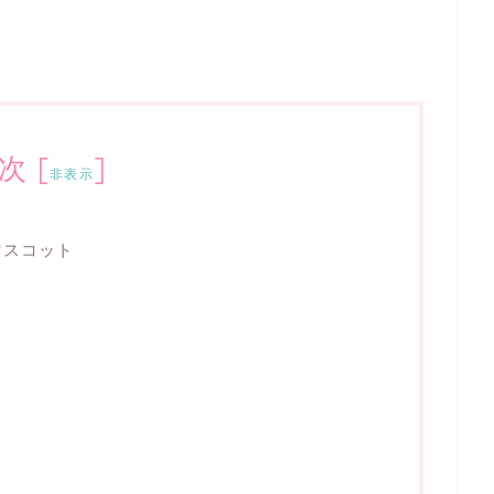
次
[
]
非表示
マスコット