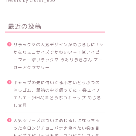
Tweets by closet_830
最近の投稿
リラックマの人気デザインがめじるしに！✨
かなりミニサイズでかわいい～！💓アイピ
ーフォー🐻リラックマ うみリラきぶん マー
カーアクセサリー
キャップの先に付いてる小さいどうぶつの
消しゴム、筆箱の中で飼ってた…😂エイチ
エムエー(HMA)🐰どうぶつキャップ めじる
し文具
人気シリーズがついにめじるしになっちゃ
った🍦ロングチョコバナナ食べたい🤤🍌🍫
トイズスピリッツ🌟ざ・コンビニソフトめ