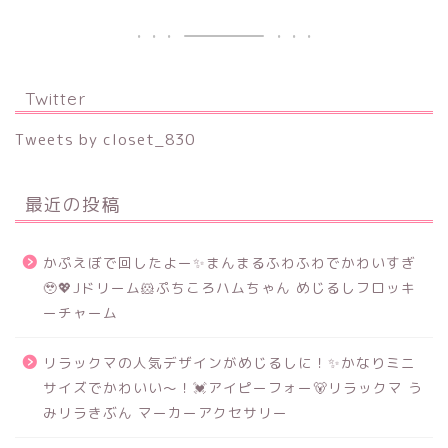
Twitter
Tweets by closet_830
最近の投稿
かぷえぼで回したよー✨まんまるふわふわでかわいすぎ
🥹💖Jドリーム🐹ぷちころハムちゃん めじるしフロッキ
ーチャーム
リラックマの人気デザインがめじるしに！✨かなりミニ
サイズでかわいい～！💓アイピーフォー🐻リラックマ う
みリラきぶん マーカーアクセサリー