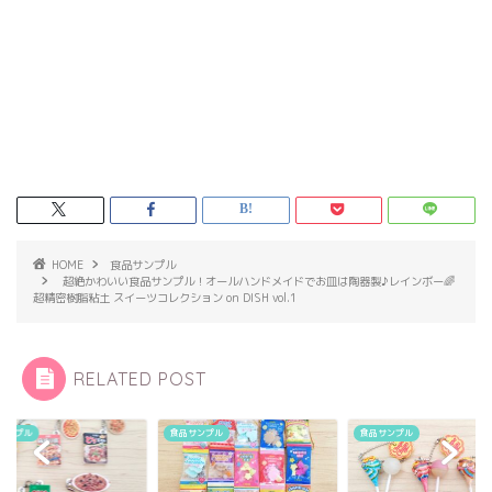
HOME
食品サンプル
超絶かわいい食品サンプル！オールハンドメイドでお皿は陶器製♪レインボー🌈
超精密樹脂粘土 スイーツコレクション on DISH vol.1
RELATED POST
サンプル
食品サンプル
食品サンプル