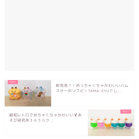
即完売？！めっちゃくちゃかわいいハム
スターのソフビ！TAMA-KYU♡し...
昭和レトロでめちゃくちゃかわいい🍹あ
そび研究所３６５☆ク...