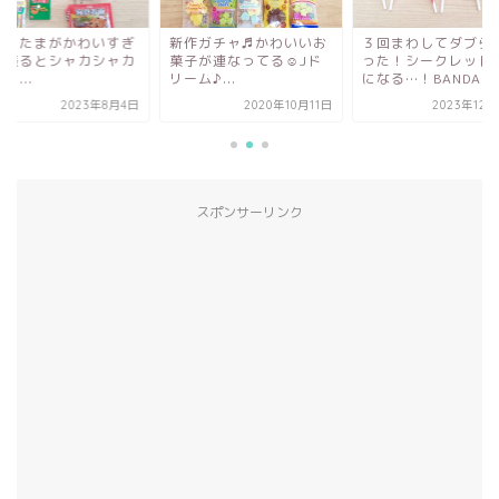
のりたまがかわいすぎ
新作ガチャ♬かわいいお
３回まわしてダブら
！振るとシャカシャカ
菓子が連なってる☺Jド
った！シークレット
🎵...
リーム♪...
になる…！BANDAI...
2023年8月4日
2020年10月11日
2023年12
スポンサーリンク