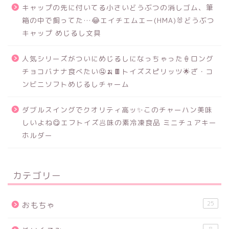
キャップの先に付いてる小さいどうぶつの消しゴム、筆
箱の中で飼ってた…😂エイチエムエー(HMA)🐰どうぶつ
キャップ めじるし文具
人気シリーズがついにめじるしになっちゃった🍦ロング
チョコバナナ食べたい🤤🍌🍫トイズスピリッツ🌟ざ・コ
ンビニソフトめじるしチャーム
ダブルスイングでクオリティ高ッ✨このチャーハン美味
しいよね😋エフトイズ🥟味の素冷凍食品 ミニチュアキー
ホルダー
カテゴリー
25
おもちゃ
8