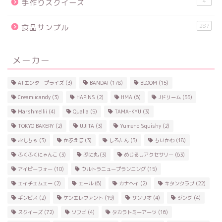
4
手作りスクイーズ
287
食品サンプル
メーカー
ATエンタープライズ
(3)
BANDAI
(178)
BLOOM
(15)
Creamiicandy
(3)
HAPiNS
(2)
HMA
(6)
Jドリーム
(55)
Marshmellii
(4)
Qualia
(5)
TAMA-KYU
(3)
TOKYO BAKERY
(2)
UJITA
(3)
Yumeno Squishy
(2)
おもちゃ
(3)
かぷえぼ
(3)
しろたん
(3)
ちいかわ
(18)
ふくふくにゃんこ
(3)
ぷに丸
(3)
めじるしアクセサリー
(63)
アイピーフォー
(10)
ウルトラニュープランニング
(15)
エイチエムエー
(2)
エール
(6)
カナヘイ
(2)
キタンクラブ
(22)
ギンビス
(2)
ケンエレファント
(19)
サンリオ
(4)
ジング
(4)
スクイーズ
(72)
ソフビ
(4)
タカラトミーアーツ
(16)