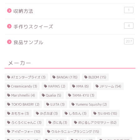
1
収納方法
4
手作りスクイーズ
287
食品サンプル
メーカー
ATエンタープライズ
(3)
BANDAI
(178)
BLOOM
(15)
Creamiicandy
(3)
HAPiNS
(2)
HMA
(6)
Jドリーム
(54)
Marshmellii
(4)
Qualia
(5)
TAMA-KYU
(3)
TOKYO BAKERY
(2)
UJITA
(3)
Yumeno Squishy
(2)
おもちゃ
(3)
かぷえぼ
(3)
しろたん
(3)
ちいかわ
(18)
ふくふくにゃんこ
(3)
ぷに丸
(3)
めじるしアクセサリー
(62)
アイピーフォー
(10)
ウルトラニュープランニング
(15)