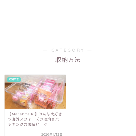
― CATEGORY ―
収納方法
収納方法
〖Marshmellii〗みんな大好き
♡海外スクイーズの収納＆パ
ッキング方法紹介！♡
2020年1月2日