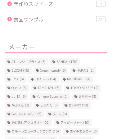
手作りスクイーズ
4
食品サンプル
287
メーカー
ATエンタープライズ
(3)
BANDAI
(178)
BLOOM
(15)
Creamiicandy
(3)
HAPiNS
(2)
HMA
(6)
Jドリーム
(54)
Marshmellii
(4)
Qualia
(5)
TAMA-KYU
(3)
TOKYO BAKERY
(2)
UJITA
(3)
Yumeno Squishy
(2)
おもちゃ
(3)
かぷえぼ
(3)
しろたん
(3)
ちいかわ
(18)
ふくふくにゃんこ
(3)
ぷに丸
(3)
めじるしアクセサリー
(62)
アイピーフォー
(10)
ウルトラニュープランニング
(15)
エイチエムエー
(2)