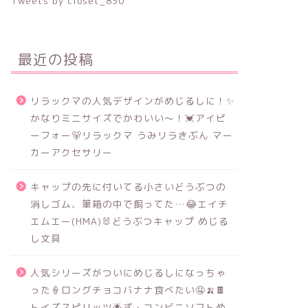
Tweets by closet_830
最近の投稿
リラックマの人気デザインがめじるしに！✨
かなりミニサイズでかわいい～！💓アイピ
ーフォー🐻リラックマ うみリラきぶん マー
カーアクセサリー
キャップの先に付いてる小さいどうぶつの
消しゴム、筆箱の中で飼ってた…😂エイチ
エムエー(HMA)🐰どうぶつキャップ めじる
し文具
人気シリーズがついにめじるしになっちゃ
った🍦ロングチョコバナナ食べたい🤤🍌🍫
トイズスピリッツ🌟ざ・コンビニソフトめ