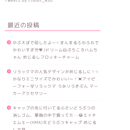
Tweets by closet_830
最近の投稿
かぷえぼで回したよー✨まんまるふわふわで
かわいすぎ🥹💖Jドリーム🐹ぷちころハムち
ゃん めじるしフロッキーチャーム
リラックマの人気デザインがめじるしに！✨
かなりミニサイズでかわいい～！💓アイピ
ーフォー🐻リラックマ うみリラきぶん マー
カーアクセサリー
キャップの先に付いてる小さいどうぶつの
消しゴム、筆箱の中で飼ってた…😂エイチ
エムエー(HMA)🐰どうぶつキャップ めじる
し文具