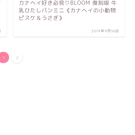
イ
カナヘイ好き必見♡BLOOM 復刻版 牛
乳ひたしパンミニ《カナヘイの小動物
ピスケ＆うさぎ》
日
2019年9月16日
1
2