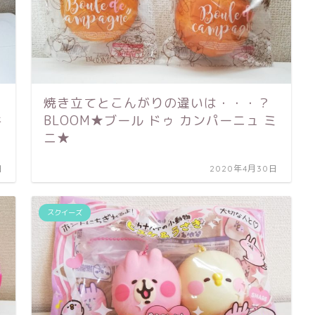
焼き立てとこんがりの違いは・・・？
キ
BLOOM★ブール ドゥ カンパーニュ ミ
ニ★
日
2020年4月30日
スクイーズ