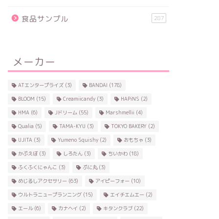
食品サンプル
287
メーカー
ATエンタープライズ
(3)
BANDAI
(178)
BLOOM
(15)
Creamiicandy
(3)
HAPiNS
(2)
HMA
(6)
Jドリーム
(55)
Marshmellii
(4)
Qualia
(5)
TAMA-KYU
(3)
TOKYO BAKERY
(2)
UJITA
(3)
Yumeno Squishy
(2)
おもちゃ
(3)
かぷえぼ
(3)
しろたん
(3)
ちいかわ
(18)
ふくふくにゃんこ
(3)
ぷに丸
(3)
めじるしアクセサリー
(63)
アイピーフォー
(10)
ウルトラニュープランニング
(15)
エイチエムエー
(2)
エール
(6)
カナヘイ
(2)
キタンクラブ
(22)