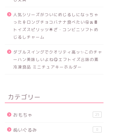
人気シリーズがついにめじるしになっちゃ
った🍦ロングチョコバナナ食べたい🤤🍌🍫
トイズスピリッツ🌟ざ・コンビニソフトめ
じるしチャーム
ダブルスイングでクオリティ高ッ✨このチャ
ーハン美味しいよね😋エフトイズ🥟味の素
冷凍食品 ミニチュアキーホルダー
カテゴリー
おもちゃ
25
ぬいぐるみ
8