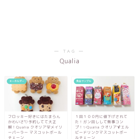
― TAG ―
Qualia
キーホルダー
食品サンプル
フロッキー好きにはたまらん
１回１００円に値下げされて
かわいさ💘予約してて大正
た！ガン回しして無事コン
解！Qualia クオリア🐻メイリ
プ！✨Qualia クオリア🍹エル
ーパーラー マスコットボール
ビードリンクマスコットボー
チェーン
ルチェーン