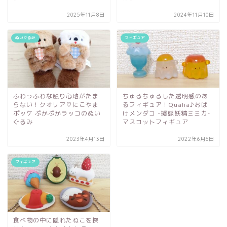
2025年11月8日
2024年11月10日
ぬいぐるみ
フィギュア
ふわっふわな触り心地がたま
ちゅるちゅるした透明感のあ
らない！クオリア♡にこやま
るフィギュア！Qualia♪おば
ポッケ ぷかぷかラッコのぬい
けメンダコ -擬態妖精ミミカ-
ぐるみ
マスコットフィギュア
2023年4月13日
2022年6月6日
フィギュア
食べ物の中に隠れたねこを探