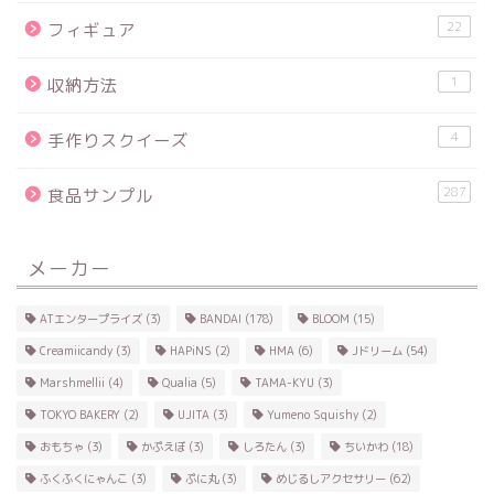
22
フィギュア
1
収納方法
4
手作りスクイーズ
287
食品サンプル
メーカー
ATエンタープライズ
(3)
BANDAI
(178)
BLOOM
(15)
Creamiicandy
(3)
HAPiNS
(2)
HMA
(6)
Jドリーム
(54)
Marshmellii
(4)
Qualia
(5)
TAMA-KYU
(3)
TOKYO BAKERY
(2)
UJITA
(3)
Yumeno Squishy
(2)
おもちゃ
(3)
かぷえぼ
(3)
しろたん
(3)
ちいかわ
(18)
ふくふくにゃんこ
(3)
ぷに丸
(3)
めじるしアクセサリー
(62)