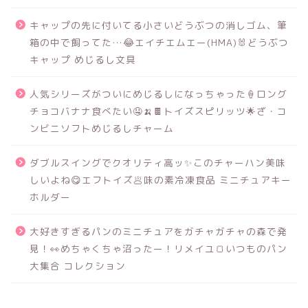
キャップの先に付いてる小さいどうぶつの消しゴム、筆
箱の中で飼ってた…😂エイチエムエー(HMA)🐰どうぶつ
キャップ めじるし文具
人気シリーズがついにめじるしになっちゃった🍦ロング
チョコバナナ食べたい🤤🍌🍫トイズスピリッツ🌟ざ・コ
ンビニソフトめじるしチャーム
ダブルスイングでクオリティ高ッ✨このチャーハン美味
しいよね😋エフトイズ🥟味の素冷凍食品 ミニチュアキー
ホルダー
大好きすぎるパンのミニチュアをガチャガチャの森で発
見！👀めちゃくちゃ沼ったー！リメイユ🍞いつものパン
大集合 コレクション