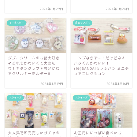
2024年1月29日
2024年1月24日
キーホルダー
食品サンプル
ダブルクリームのお話大好き
コンプならず…！だけどネオ
💕どれもかわいくて大当た
バタくんかわいい！
り！キタンクラブ＊ちいかわ
(笑)BANDAI☆フジパン ミニチ
アクリルキーホルダー6
ュアコレクション
2024年1月19日
2024年1月16日
スクイーズ
スクイーズ
大人気で即完売したガチャの
お正月にいっぱい食べたお