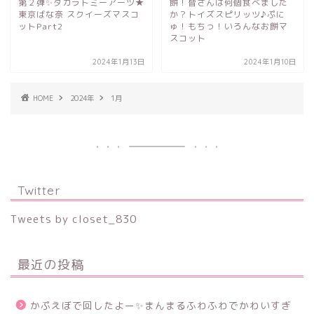
第２弾✨タカラトミーアーツ★
餅！皆さんは何個食べました
東京ばな奈 スクイーズマスコ
か？トイズスピリッツ♪ぷに
ットPart2
ゅ！もちっ！いろんなお餅マ
スコット
2024年1月13日
2024年1月10日
HOME
2024年
1月
Twitter
Tweets by closet_830
最近の投稿
かぷえぼで回したよー✨まんまるふわふわでかわいすぎ