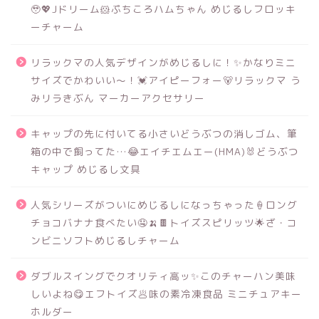
🥹💖Jドリーム🐹ぷちころハムちゃん めじるしフロッキ
ーチャーム
リラックマの人気デザインがめじるしに！✨かなりミニ
サイズでかわいい～！💓アイピーフォー🐻リラックマ う
みリラきぶん マーカーアクセサリー
キャップの先に付いてる小さいどうぶつの消しゴム、筆
箱の中で飼ってた…😂エイチエムエー(HMA)🐰どうぶつ
キャップ めじるし文具
人気シリーズがついにめじるしになっちゃった🍦ロング
チョコバナナ食べたい🤤🍌🍫トイズスピリッツ🌟ざ・コ
ンビニソフトめじるしチャーム
ダブルスイングでクオリティ高ッ✨このチャーハン美味
しいよね😋エフトイズ🥟味の素冷凍食品 ミニチュアキー
ホルダー