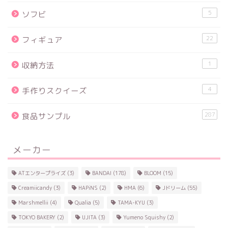
5
ソフビ
22
フィギュア
1
収納方法
4
手作りスクイーズ
287
食品サンプル
メーカー
ATエンタープライズ
(3)
BANDAI
(178)
BLOOM
(15)
Creamiicandy
(3)
HAPiNS
(2)
HMA
(6)
Jドリーム
(55)
Marshmellii
(4)
Qualia
(5)
TAMA-KYU
(3)
TOKYO BAKERY
(2)
UJITA
(3)
Yumeno Squishy
(2)