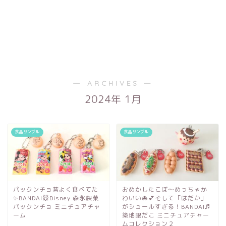
― ARCHIVES ―
2024年 1月
食品サンプル
食品サンプル
パックンチョ昔よく食べてた
おめかしたこぼ～めっちゃか
✨BANDAI🐭Disney 森永製菓
わいい🐙💕そして「はだか」
パックンチョ ミニチュアチャ
がシュールすぎる！BANDAI♬
ーム
築地銀だこ ミニチュアチャー
ムコレクション２