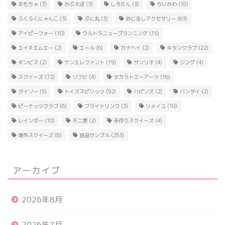
おもちゃ
(3)
かぷえぼ
(3)
しろたん
(3)
ちいかわ
(18)
ふくふくにゃんこ
(3)
ぷに丸
(3)
めじるしアクセサリー
(63)
アイピーフォー
(10)
ウルトラニュープランニング
(15)
エイチエムエー
(2)
エール
(6)
カナヘイ
(2)
キタンクラブ
(22)
ギンビス
(2)
ケンエレファント
(19)
サンリオ
(4)
ジング
(4)
スクイーズ
(72)
ソフビ
(4)
タカラトミーアーツ
(16)
ダイソー
(5)
トイズスピリッツ
(92)
ハピンズ
(2)
バンダイ
(2)
ピーナッツクラブ
(6)
ブライトリンク
(3)
リメイユ
(10)
レインボー
(10)
不二家
(2)
手作りスクイーズ
(4)
海外スクイーズ
(6)
食品サンプル
(253)
アーカイブ
2026年8月
2026年7月