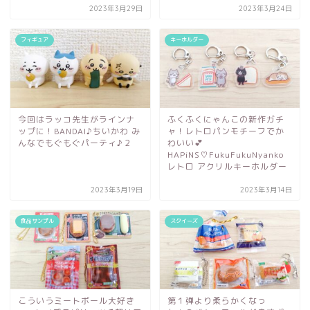
2023年3月29日
2023年3月24日
フィギュア
キーホルダー
今回はラッコ先生がラインナ
ふくふくにゃんこの新作ガチ
ップに！BANDAI♪ちいかわ み
ャ！レトロパンモチーフでか
んなでもぐもぐパーティ♪２
わいい💕
HAPiNS♡FukuFukuNyanko
レトロ アクリルキーホルダー
2023年3月19日
2023年3月14日
食品サンプル
スクイーズ
こういうミートボール大好き
第１弾より柔らかくなっ