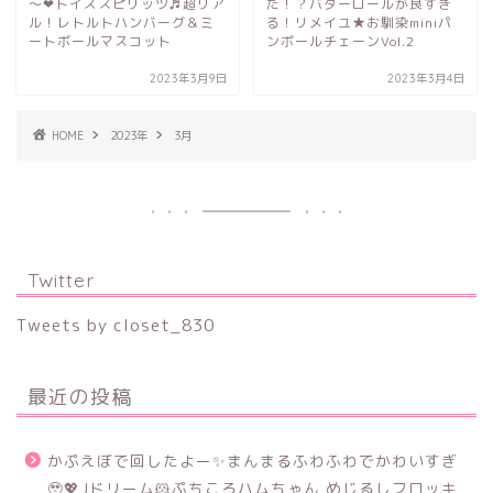
～❤トイズスピリッツ♬超リア
た！？バターロールが良すぎ
ル！レトルトハンバーグ＆ミ
る！リメイユ★お馴染miniパ
ートボールマスコット
ンボールチェーンVol.2
2023年3月9日
2023年3月4日
HOME
2023年
3月
Twitter
Tweets by closet_830
最近の投稿
かぷえぼで回したよー✨まんまるふわふわでかわいすぎ
🥹💖Jドリーム🐹ぷちころハムちゃん めじるしフロッキ