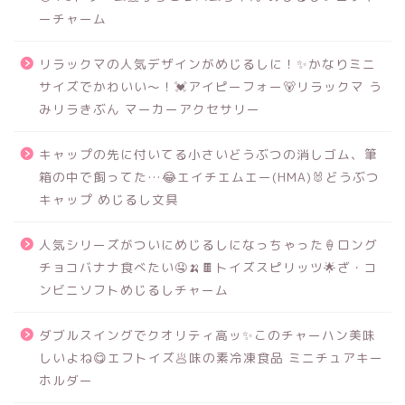
ーチャーム
リラックマの人気デザインがめじるしに！✨かなりミニ
サイズでかわいい～！💓アイピーフォー🐻リラックマ う
みリラきぶん マーカーアクセサリー
キャップの先に付いてる小さいどうぶつの消しゴム、筆
箱の中で飼ってた…😂エイチエムエー(HMA)🐰どうぶつ
キャップ めじるし文具
人気シリーズがついにめじるしになっちゃった🍦ロング
チョコバナナ食べたい🤤🍌🍫トイズスピリッツ🌟ざ・コ
ンビニソフトめじるしチャーム
ダブルスイングでクオリティ高ッ✨このチャーハン美味
しいよね😋エフトイズ🥟味の素冷凍食品 ミニチュアキー
ホルダー