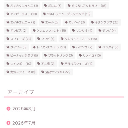
ふくふくにゃんこ
(3)
ぷに丸
(3)
めじるしアクセサリー
(63)
アイピーフォー
(10)
ウルトラニュープランニング
(15)
エイチエムエー
(2)
エール
(6)
カナヘイ
(2)
キタンクラブ
(22)
ギンビス
(2)
ケンエレファント
(19)
サンリオ
(4)
ジング
(4)
スクイーズ
(72)
ソフビ
(4)
タカラトミーアーツ
(16)
ダイソー
(5)
トイズスピリッツ
(92)
ハピンズ
(2)
バンダイ
(2)
ピーナッツクラブ
(6)
ブライトリンク
(3)
リメイユ
(10)
レインボー
(10)
不二家
(2)
手作りスクイーズ
(4)
海外スクイーズ
(6)
食品サンプル
(253)
アーカイブ
2026年8月
2026年7月