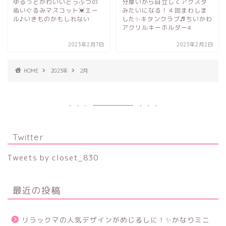
ゆるっとかわいいどうぶつの
分厚いから自立してアクスタ
ぬいぐるみマスコット💓エー
みたいになる！４回まわしま
ル♪いきものかもしれない
した✨キタンクラブ♬ちいかわ
アクリルキーホルダー4
2023年2月7日
2023年2月2日
HOME
2023年
2月
Twitter
Tweets by closet_830
最近の投稿
リラックマの人気デザインがめじるしに！✨かなりミニ