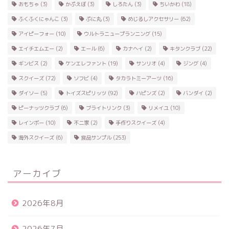
おもちゃ
(3)
かぷえぼ
(3)
しろたん
(3)
ちいかわ
(18)
ふくふくにゃんこ
(3)
ぷに丸
(3)
めじるしアクセサリー
(62)
アイピーフォー
(10)
ウルトラニュープランニング
(15)
エイチエムエー
(2)
エール
(6)
カナヘイ
(2)
キタンクラブ
(22)
ギンビス
(2)
ケンエレファント
(19)
サンリオ
(4)
ジング
(4)
スクイーズ
(72)
ソフビ
(4)
タカラトミーアーツ
(16)
ダイソー
(5)
トイズスピリッツ
(92)
ハピンズ
(2)
バンダイ
(2)
ピーナッツクラブ
(6)
ブライトリンク
(3)
リメイユ
(10)
レインボー
(10)
不二家
(2)
手作りスクイーズ
(4)
海外スクイーズ
(6)
食品サンプル
(253)
アーカイブ
2026年8月
2026年7月