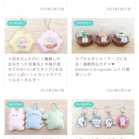
2023年2月27日
2023年2月22日
キーホルダー
アクセサリー
６回まわしたのに２種類しか
カプセルがショーケースにな
出なかった😢振ると中身が揺
る！画期的なガチャ❤
れてかわいい💕クオリア♪おな
BANDAI☆Ringcolle! レトロ喫
かいっぱい シャカシャカアク
茶リング
リルキーホルダー
2023年2月17日
2023年2月12日
ぬいぐるみ
キーホルダー