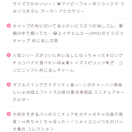
サイズでかわいい～！💓アイピーフォー🐻リラックマ う
みリラきぶん マーカーアクセサリー
キャップの先に付いてる小さいどうぶつの消しゴム、筆
箱の中で飼ってた…😂エイチエムエー(HMA)🐰どうぶつ
キャップ めじるし文具
人気シリーズがついにめじるしになっちゃった🍦ロング
チョコバナナ食べたい🤤🍌🍫トイズスピリッツ🌟ざ・コ
ンビニソフトめじるしチャーム
ダブルスイングでクオリティ高ッ✨このチャーハン美味
しいよね😋エフトイズ🥟味の素冷凍食品 ミニチュアキー
ホルダー
大好きすぎるパンのミニチュアをガチャガチャの森で発
見！👀めちゃくちゃ沼ったー！リメイユ🍞いつものパン
大集合 コレクション