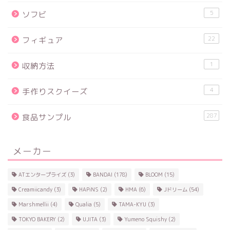
5
ソフビ
22
フィギュア
1
収納方法
4
手作りスクイーズ
287
食品サンプル
メーカー
ATエンタープライズ
(3)
BANDAI
(178)
BLOOM
(15)
Creamiicandy
(3)
HAPiNS
(2)
HMA
(6)
Jドリーム
(54)
Marshmellii
(4)
Qualia
(5)
TAMA-KYU
(3)
TOKYO BAKERY
(2)
UJITA
(3)
Yumeno Squishy
(2)