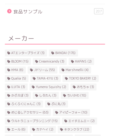
食品サンプル
287
メーカー
ATエンタープライズ
(3)
BANDAI
(178)
BLOOM
(15)
Creamiicandy
(3)
HAPiNS
(2)
HMA
(6)
Jドリーム
(55)
Marshmellii
(4)
Qualia
(5)
TAMA-KYU
(3)
TOKYO BAKERY
(2)
UJITA
(3)
Yumeno Squishy
(2)
おもちゃ
(3)
かぷえぼ
(3)
しろたん
(3)
ちいかわ
(18)
ふくふくにゃんこ
(3)
ぷに丸
(3)
めじるしアクセサリー
(63)
アイピーフォー
(10)
ウルトラニュープランニング
(15)
エイチエムエー
(2)
エール
(6)
カナヘイ
(2)
キタンクラブ
(22)