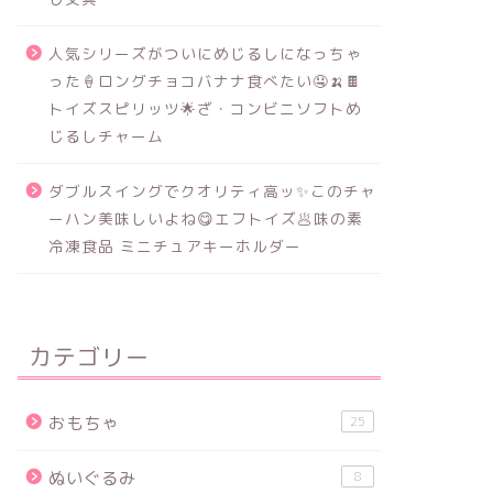
人気シリーズがついにめじるしになっちゃ
った🍦ロングチョコバナナ食べたい🤤🍌🍫
トイズスピリッツ🌟ざ・コンビニソフトめ
じるしチャーム
ダブルスイングでクオリティ高ッ✨このチャ
ーハン美味しいよね😋エフトイズ🥟味の素
冷凍食品 ミニチュアキーホルダー
カテゴリー
おもちゃ
25
ぬいぐるみ
8