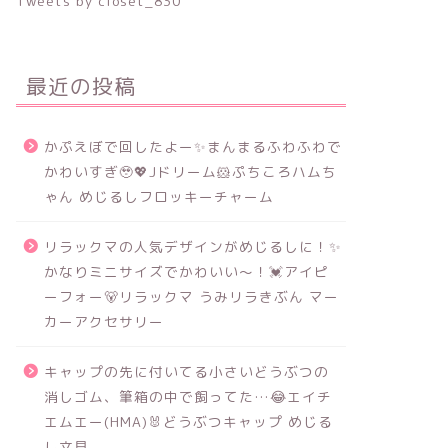
Tweets by closet_830
最近の投稿
かぷえぼで回したよー✨まんまるふわふわで
かわいすぎ🥹💖Jドリーム🐹ぷちころハムち
ゃん めじるしフロッキーチャーム
リラックマの人気デザインがめじるしに！✨
かなりミニサイズでかわいい～！💓アイピ
ーフォー🐻リラックマ うみリラきぶん マー
カーアクセサリー
キャップの先に付いてる小さいどうぶつの
消しゴム、筆箱の中で飼ってた…😂エイチ
エムエー(HMA)🐰どうぶつキャップ めじる
し文具