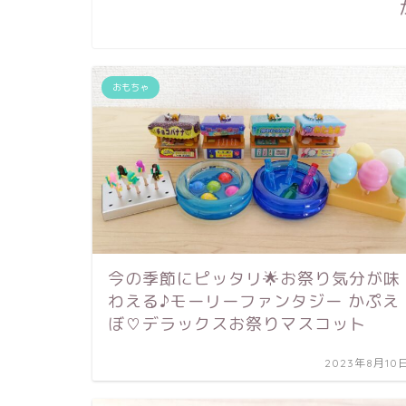
おもちゃ
今の季節にピッタリ🌟お祭り気分が味
わえる♪モーリーファンタジー かぷえ
ぼ♡デラックスお祭りマスコット
2023年8月10