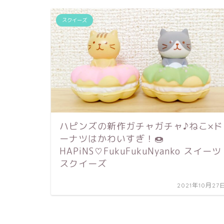
スクイーズ
ハピンズの新作ガチャガチャ♪ねこ×ド
ーナツはかわいすぎ！🍩
HAPiNS♡FukuFukuNyanko スイーツ
スクイーズ
2021年10月27