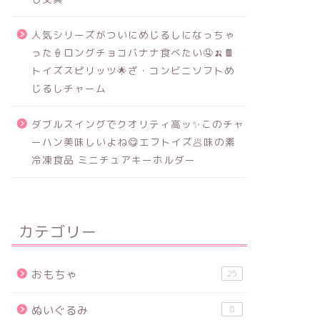
人気シリーズがついにめじるしになっちゃ
った🍦ロングチョコバナナ食べたい🤤🍌🍫
トイズスピリッツ🌟ざ・コンビニソフトめ
じるしチャーム
ダブルスイングでクオリティ高ッ✨このチャ
ーハン美味しいよね😋エフトイズ🥟味の素
冷凍食品 ミニチュアキーホルダー
カテゴリー
おもちゃ
25
ぬいぐるみ
8