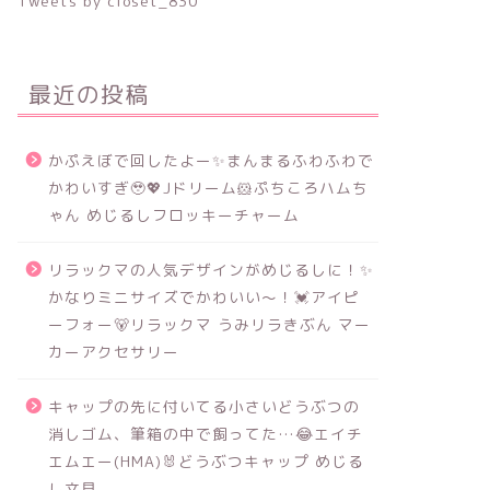
Tweets by closet_830
最近の投稿
かぷえぼで回したよー✨まんまるふわふわで
かわいすぎ🥹💖Jドリーム🐹ぷちころハムち
ゃん めじるしフロッキーチャーム
リラックマの人気デザインがめじるしに！✨
かなりミニサイズでかわいい～！💓アイピ
ーフォー🐻リラックマ うみリラきぶん マー
カーアクセサリー
キャップの先に付いてる小さいどうぶつの
消しゴム、筆箱の中で飼ってた…😂エイチ
エムエー(HMA)🐰どうぶつキャップ めじる
し文具