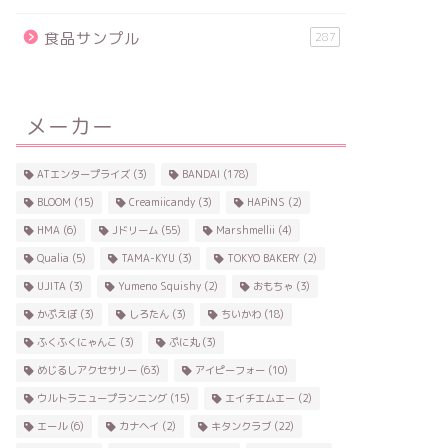
食品サンプル
287
メーカー
ATエンタープライズ
(3)
BANDAI
(178)
BLOOM
(15)
Creamiicandy
(3)
HAPiNS
(2)
HMA
(6)
Jドリーム
(55)
Marshmellii
(4)
Qualia
(5)
TAMA-KYU
(3)
TOKYO BAKERY
(2)
UJITA
(3)
Yumeno Squishy
(2)
おもちゃ
(3)
かぷえぼ
(3)
しろたん
(3)
ちいかわ
(18)
ふくふくにゃんこ
(3)
ぷに丸
(3)
めじるしアクセサリー
(63)
アイピーフォー
(10)
ウルトラニュープランニング
(15)
エイチエムエー
(2)
エール
(6)
カナヘイ
(2)
キタンクラブ
(22)