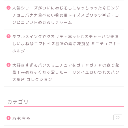
人気シリーズがついにめじるしになっちゃった🍦ロング
チョコバナナ食べたい🤤🍌🍫トイズスピリッツ🌟ざ・コ
ンビニソフトめじるしチャーム
ダブルスイングでクオリティ高ッ✨このチャーハン美味
しいよね😋エフトイズ🥟味の素冷凍食品 ミニチュアキー
ホルダー
大好きすぎるパンのミニチュアをガチャガチャの森で発
見！👀めちゃくちゃ沼ったー！リメイユ🍞いつものパン
大集合 コレクション
カテゴリー
25
おもちゃ