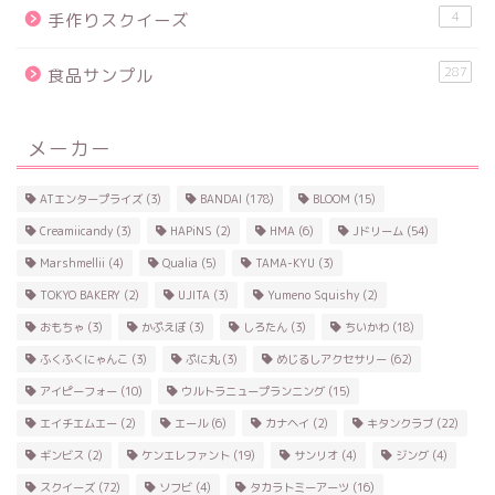
4
手作りスクイーズ
287
食品サンプル
メーカー
ATエンタープライズ
(3)
BANDAI
(178)
BLOOM
(15)
Creamiicandy
(3)
HAPiNS
(2)
HMA
(6)
Jドリーム
(54)
Marshmellii
(4)
Qualia
(5)
TAMA-KYU
(3)
TOKYO BAKERY
(2)
UJITA
(3)
Yumeno Squishy
(2)
おもちゃ
(3)
かぷえぼ
(3)
しろたん
(3)
ちいかわ
(18)
ふくふくにゃんこ
(3)
ぷに丸
(3)
めじるしアクセサリー
(62)
アイピーフォー
(10)
ウルトラニュープランニング
(15)
エイチエムエー
(2)
エール
(6)
カナヘイ
(2)
キタンクラブ
(22)
ギンビス
(2)
ケンエレファント
(19)
サンリオ
(4)
ジング
(4)
スクイーズ
(72)
ソフビ
(4)
タカラトミーアーツ
(16)