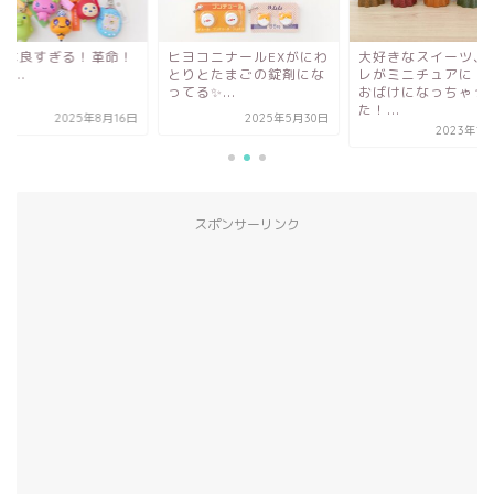
れは良すぎる！革命！
ヒヨコニナールEXがにわ
大好きなスイーツ、
þ...
とりとたまごの錠剤にな
レがミニチュアに！
ってる✨...
おばけになっちゃっ
た！...
2025年8月16日
2025年5月30日
2023年1
スポンサーリンク