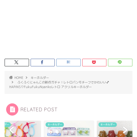
HOME
キーホルダー
ふくふくにゃんこの新作ガチャ！レトロパンモチーフでかわいい💕
HAPiNS♡FukuFukuNyankoレトロ アクリルキーホルダー
RELATED POST
ホルダー
キーホルダー
キーホルダー