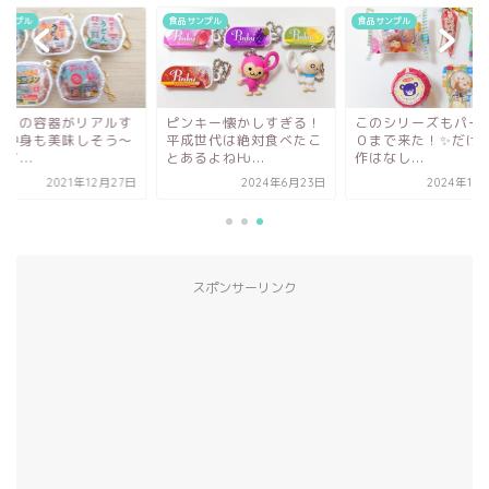
サンプル
食品サンプル
食品サンプル
ルミの容器がリアルす
ピンキー懐かしすぎる！
このシリーズもパー
！中身も美味しそう～
平成世代は絶対食べたこ
０まで来た！✨だけ
トイ...
とあるよねǶ...
作はなし...
2021年12月27日
2024年6月23日
2024年10
スポンサーリンク