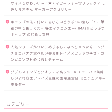
サイズでかわいい～！💓アイピーフォー🐻リラックマ う
みリラきぶん マーカーアクセサリー
キャップの先に付いてる小さいどうぶつの消しゴム、筆
箱の中で飼ってた…😂エイチエムエー(HMA)🐰どうぶつ
キャップ めじるし文具
人気シリーズがついにめじるしになっちゃった🍦ロング
チョコバナナ食べたい🤤🍌🍫トイズスピリッツ🌟ざ・コ
ンビニソフトめじるしチャーム
ダブルスイングでクオリティ高ッ✨このチャーハン美味
しいよね😋エフトイズ🥟味の素冷凍食品 ミニチュアキー
ホルダー
カテゴリー