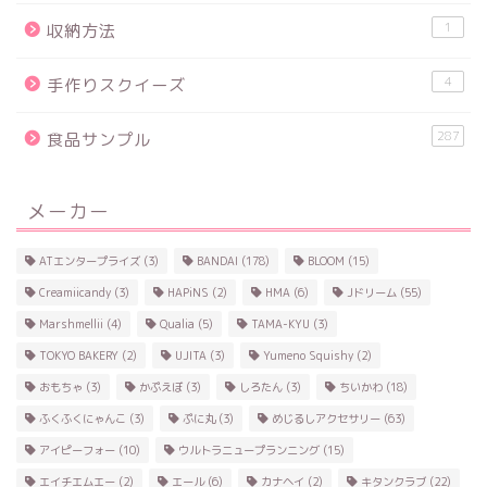
1
収納方法
4
手作りスクイーズ
287
食品サンプル
メーカー
ATエンタープライズ
(3)
BANDAI
(178)
BLOOM
(15)
Creamiicandy
(3)
HAPiNS
(2)
HMA
(6)
Jドリーム
(55)
Marshmellii
(4)
Qualia
(5)
TAMA-KYU
(3)
TOKYO BAKERY
(2)
UJITA
(3)
Yumeno Squishy
(2)
おもちゃ
(3)
かぷえぼ
(3)
しろたん
(3)
ちいかわ
(18)
ふくふくにゃんこ
(3)
ぷに丸
(3)
めじるしアクセサリー
(63)
アイピーフォー
(10)
ウルトラニュープランニング
(15)
エイチエムエー
(2)
エール
(6)
カナヘイ
(2)
キタンクラブ
(22)