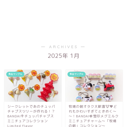
― ARCHIVES ―
2025年 1月
食品サンプル
食品サンプル
シークレットであのチュッパ
牧場の朝オタク大歓喜🐮💖ど
チャプスツリーが作れる！？
れもかわいすぎてときめく～
BANDAI🍭チュッパチャプス
～！BANDAI🍓雪印メグミルク
ミニチュアコレクション
ミニチュアチャーム～「牧場
Limited flavor
の朝」コレクション～