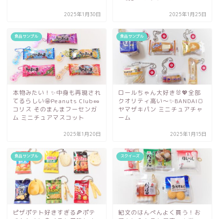
2025年1月30日
2025年1月25日
食品サンプル
食品サンプル
本物みたい！✨中身も再現され
ロールちゃん大好き🐰💖全部
てるらしい🤩Peanuts Club🥜
クオリティ高い～✨BANDAI🍞
コリス そのまんまフーセンガ
ヤマザキパン ミニチュアチャ
ム ミニチュアマスコット
ーム
2025年1月20日
2025年1月15日
食品サンプル
スクイーズ
ピザポテト好きすぎる🍕ポテ
紀文のはんぺんよく買う！お