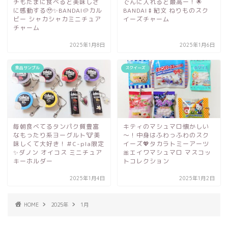
チもたまに食べると美味しさ
でんに入れると最高ー！🌟
に感動する🥹✨BANDAI🥔カル
BANDAI🍢紀文 ねりものスク
ビー シャカシャカミニチュア
イーズチャーム
チャーム
2025年1月8日
2025年1月6日
食品サンプル
スクイーズ
毎朝食べてるタンパク質豊富
キティのマシュマロ懐かしい
なもったり系ヨーグルト🐮美
～！中身はふわっふわのスク
味しくて大好き！＃C-pla限定
イーズ💖タカラトミーアーツ
✨ダノン オイコス ミニチュア
🎀エイワマシュマロ マスコッ
キーホルダー
トコレクション
2025年1月4日
2025年1月2日
HOME
2025年
1月