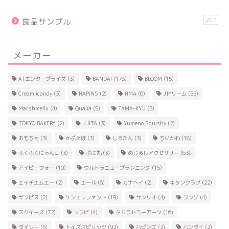
287
食品サンプル
メーカー
ATエンタープライズ
(3)
BANDAI
(178)
BLOOM
(15)
Creamiicandy
(3)
HAPiNS
(2)
HMA
(6)
Jドリーム
(55)
Marshmellii
(4)
Qualia
(5)
TAMA-KYU
(3)
TOKYO BAKERY
(2)
UJITA
(3)
Yumeno Squishy
(2)
おもちゃ
(3)
かぷえぼ
(3)
しろたん
(3)
ちいかわ
(18)
ふくふくにゃんこ
(3)
ぷに丸
(3)
めじるしアクセサリー
(63)
アイピーフォー
(10)
ウルトラニュープランニング
(15)
エイチエムエー
(2)
エール
(6)
カナヘイ
(2)
キタンクラブ
(22)
ギンビス
(2)
ケンエレファント
(19)
サンリオ
(4)
ジング
(4)
スクイーズ
(72)
ソフビ
(4)
タカラトミーアーツ
(16)
ダイソー
(5)
トイズスピリッツ
(92)
ハピンズ
(2)
バンダイ
(2)