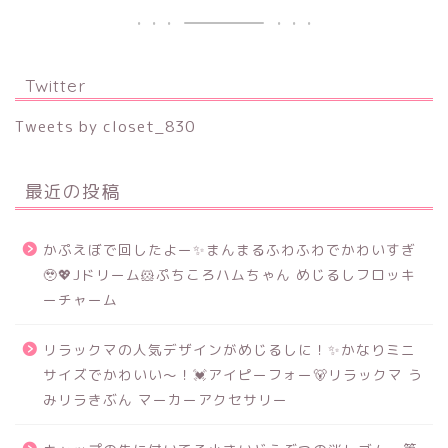
Twitter
Tweets by closet_830
最近の投稿
かぷえぼで回したよー✨まんまるふわふわでかわいすぎ
🥹💖Jドリーム🐹ぷちころハムちゃん めじるしフロッキ
ーチャーム
リラックマの人気デザインがめじるしに！✨かなりミニ
サイズでかわいい～！💓アイピーフォー🐻リラックマ う
みリラきぶん マーカーアクセサリー