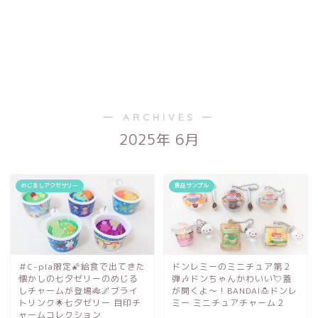
― ARCHIVES ―
2025年 6月
めじるしアクセサリー
食品サンプル
＃C-pla限定🌠給食で出てきた
ドンレミーのミニチュア第２
懐かしの七夕ゼリーのめじる
弾🎶ドンちゃんかわいい💘蓋
しチャームが登場🎋🌌ブライ
が開くよ～！BANDAI🍮ドンレ
トリンク🌟七夕ゼリー 目印チ
ミー ミニチュアチャーム２
ャームコレクション