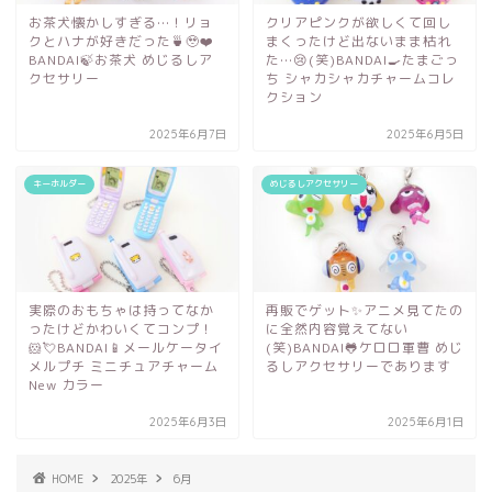
お茶犬懐かしすぎる…！リョ
クリアピンクが欲しくて回し
クとハナが好きだった🍵🥹❤️
まくったけど出ないまま枯れ
BANDAI🍃お茶犬 めじるしア
た…😢(笑)BANDAI🍳たまごっ
クセサリー
ち シャカシャカチャームコレ
クション
2025年6月7日
2025年6月5日
キーホルダー
めじるしアクセサリー
実際のおもちゃは持ってなか
再販でゲット✨アニメ見てたの
ったけどかわいくてコンプ！
に全然内容覚えてない
🐹💘BANDAI📱メールケータイ
(笑)BANDAI🐸ケロロ軍曹 めじ
メルプチ ミニチュアチャーム
るしアクセサリーであります
New カラー
2025年6月3日
2025年6月1日
HOME
2025年
6月