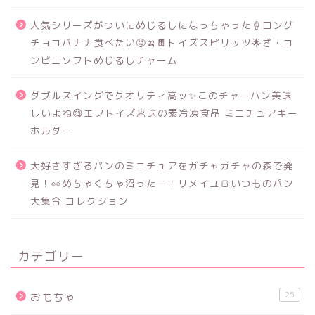
人気シリーズがついにめじるしになっちゃった🍦ロング
チョコバナナ食べたい🤤🍌🍫トイズスピリッツ🌟ざ・コ
ンビニソフトめじるしチャーム
ダブルスイングでクオリティ高ッ✨このチャーハン美味
しいよね😋エフトイズ🥟味の素冷凍食品 ミニチュアキー
ホルダー
大好きすぎるパンのミニチュアをガチャガチャの森で発
見！👀めちゃくちゃ沼ったー！リメイユ🍞いつものパン
大集合 コレクション
カテゴリー
25
おもちゃ