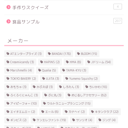
4
手作りスクイーズ
287
食品サンプル
メーカー
ATエンタープライズ
(3)
BANDAI
(178)
BLOOM
(15)
Creamiicandy
(3)
HAPiNS
(2)
HMA
(6)
Jドリーム
(54)
Marshmellii
(4)
Qualia
(5)
TAMA-KYU
(3)
TOKYO BAKERY
(2)
UJITA
(3)
Yumeno Squishy
(2)
おもちゃ
(3)
かぷえぼ
(3)
しろたん
(3)
ちいかわ
(18)
ふくふくにゃんこ
(3)
ぷに丸
(3)
めじるしアクセサリー
(62)
アイピーフォー
(10)
ウルトラニュープランニング
(15)
エイチエムエー
(2)
エール
(6)
カナヘイ
(2)
キタンクラブ
(22)
ギンビス
(2)
ケンエレファント
(19)
サンリオ
(4)
ジング
(4)