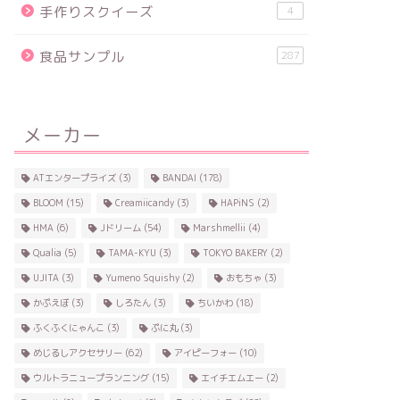
手作りスクイーズ
4
食品サンプル
287
メーカー
ATエンタープライズ
(3)
BANDAI
(178)
BLOOM
(15)
Creamiicandy
(3)
HAPiNS
(2)
HMA
(6)
Jドリーム
(54)
Marshmellii
(4)
Qualia
(5)
TAMA-KYU
(3)
TOKYO BAKERY
(2)
UJITA
(3)
Yumeno Squishy
(2)
おもちゃ
(3)
かぷえぼ
(3)
しろたん
(3)
ちいかわ
(18)
ふくふくにゃんこ
(3)
ぷに丸
(3)
めじるしアクセサリー
(62)
アイピーフォー
(10)
ウルトラニュープランニング
(15)
エイチエムエー
(2)