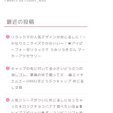
Tweets by closet_830
最近の投稿
リラックマの人気デザインがめじるしに！✨
かなりミニサイズでかわいい～！💓アイピ
ーフォー🐻リラックマ うみリラきぶん マー
カーアクセサリー
キャップの先に付いてる小さいどうぶつの
消しゴム、筆箱の中で飼ってた…😂エイチ
エムエー(HMA)🐰どうぶつキャップ めじる
し文具
人気シリーズがついにめじるしになっちゃ
った🍦ロングチョコバナナ食べたい🤤🍌🍫
トイズスピリッツ🌟ざ・コンビニソフトめ