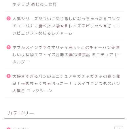
キャップ めじるし文具
人気シリーズがついにめじるしになっちゃった🍦ロング
チョコバナナ食べたい🤤🍌🍫トイズスピリッツ🌟ざ・コ
ンビニソフトめじるしチャーム
ダブルスイングでクオリティ高ッ✨このチャーハン美味
しいよね😋エフトイズ🥟味の素冷凍食品 ミニチュアキー
ホルダー
大好きすぎるパンのミニチュアをガチャガチャの森で発
見！👀めちゃくちゃ沼ったー！リメイユ🍞いつものパン
大集合 コレクション
カテゴリー
25