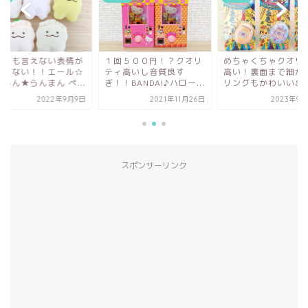
んとも言えない表情が
１回５００円！？クオリ
めちゃくちゃクオリ
まらない！！エール☆
ティ高いし音質良す
高い！裏面まで細か
しん★らんまん ぺ...
ぎ！！BANDAI♪ハロー...
リングもかわいい&#x.
2022年9月9日
2021年11月26日
2023年9月
スポンサーリンク