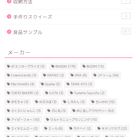
1
収納方法
4
手作りスクイーズ
287
食品サンプル
メーカー
ATエンタープライズ
(3)
BANDAI
(178)
BLOOM
(15)
Creamiicandy
(3)
HAPiNS
(2)
HMA
(6)
Jドリーム
(54)
Marshmellii
(4)
Qualia
(5)
TAMA-KYU
(3)
TOKYO BAKERY
(2)
UJITA
(3)
Yumeno Squishy
(2)
おもちゃ
(3)
かぷえぼ
(3)
しろたん
(3)
ちいかわ
(18)
ふくふくにゃんこ
(3)
ぷに丸
(3)
めじるしアクセサリー
(62)
アイピーフォー
(10)
ウルトラニュープランニング
(15)
エイチエムエー
(2)
エール
(6)
カナヘイ
(2)
キタンクラブ
(22)