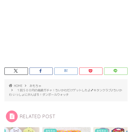
HOME
おもちゃ
１回５００円の高級ガチャ！ちいかわだけゲットしたよ💕キタンクラブ♪ちいか
わ いっしょにがんばろ！ダンボールウォッチ
RELATED POST
ちゃ
おもちゃ
おもちゃ