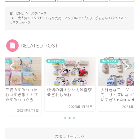
HOME
スクイーズ
大人気！コンプセットは即完売！？ダブルカップ入り！ぷるるん！パックスイー
ツマスコット2
RELATED POST
サンプル
食品サンプル
食品サンプル
場の朝オタク大歓喜🐮
大好きなヨーグルッペが
パジャマ姿のすみっ
どれもかわ...
ミニサイズになってかわ
ちがかわいすぎる！
いすぎ！BANDAI★...
ライズ☆すみっコぐ
し...
2025年1月25日
2024年5月29日
2021年4
スポンサーリンク