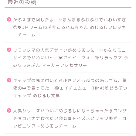
最近の投稿
かぷえぼで回したよー✨まんまるふわふわでかわいすぎ
🥹💖Jドリーム🐹ぷちころハムちゃん めじるしフロッキ
ーチャーム
リラックマの人気デザインがめじるしに！✨かなりミニ
サイズでかわいい～！💓アイピーフォー🐻リラックマ う
みリラきぶん マーカーアクセサリー
キャップの先に付いてる小さいどうぶつの消しゴム、筆
箱の中で飼ってた…😂エイチエムエー(HMA)🐰どうぶつ
キャップ めじるし文具
人気シリーズがついにめじるしになっちゃった🍦ロング
チョコバナナ食べたい🤤🍌🍫トイズスピリッツ🌟ざ・コ
ンビニソフトめじるしチャーム