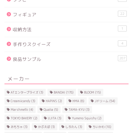
22
フィギュア
1
収納方法
4
手作りスクイーズ
287
食品サンプル
メーカー
ATエンタープライズ
(3)
BANDAI
(178)
BLOOM
(15)
Creamiicandy
(3)
HAPiNS
(2)
HMA
(6)
Jドリーム
(54)
Marshmellii
(4)
Qualia
(5)
TAMA-KYU
(3)
TOKYO BAKERY
(2)
UJITA
(3)
Yumeno Squishy
(2)
おもちゃ
(3)
かぷえぼ
(3)
しろたん
(3)
ちいかわ
(18)