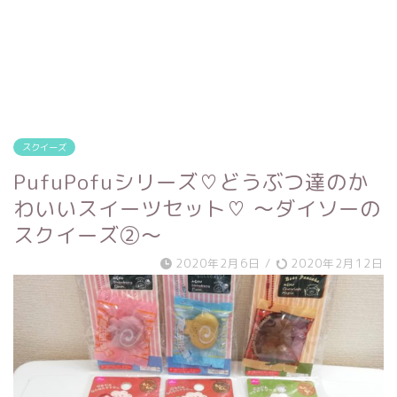
スクイーズ
PufuPofuシリーズ♡どうぶつ達のか
わいいスイーツセット♡ ～ダイソーの
スクイーズ②～
2020年2月6日
/
2020年2月12日