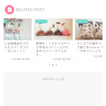
RELATED POST
スクイーズ
スクイーズ
スクイーズ
ロ
実物大！？ガチャガチャ
久しぶりの海外スクイー
広島のご当
ル
で有名なJドリームの大
ズ紹介♬Yumeno モーモ
ディ☆キモ
きめスクイーズ♡ふわ
ー牛♬ブラック＆...
ぷにゅ！ぷ
ふ...
マ...
2020年9月12日
0日
2019年7月25日
スポンサーリンク