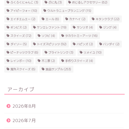
ふくふくにゃんこ
(3)
ぷに丸
(3)
めじるしアクセサリー
(62)
アイピーフォー
(10)
ウルトラニュープランニング
(15)
エイチエムエー
(2)
エール
(6)
カナヘイ
(2)
キタンクラブ
(22)
ギンビス
(2)
ケンエレファント
(19)
サンリオ
(4)
ジング
(4)
スクイーズ
(72)
ソフビ
(4)
タカラトミーアーツ
(16)
ダイソー
(5)
トイズスピリッツ
(92)
ハピンズ
(2)
バンダイ
(2)
ピーナッツクラブ
(6)
ブライトリンク
(3)
リメイユ
(10)
レインボー
(10)
不二家
(2)
手作りスクイーズ
(4)
海外スクイーズ
(6)
食品サンプル
(253)
アーカイブ
2026年8月
2026年7月