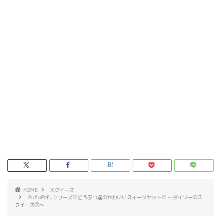
HOME
スクイーズ
PufuPofuシリーズ♡どうぶつ達のかわいいスイーツセット♡ ～ダイソーのス
クイーズ②～