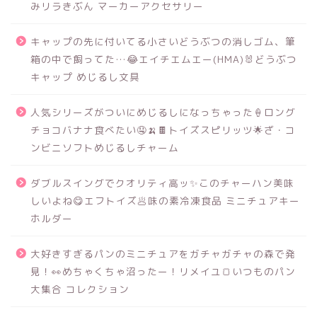
みリラきぶん マーカーアクセサリー
キャップの先に付いてる小さいどうぶつの消しゴム、筆
箱の中で飼ってた…😂エイチエムエー(HMA)🐰どうぶつ
キャップ めじるし文具
人気シリーズがついにめじるしになっちゃった🍦ロング
チョコバナナ食べたい🤤🍌🍫トイズスピリッツ🌟ざ・コ
ンビニソフトめじるしチャーム
ダブルスイングでクオリティ高ッ✨このチャーハン美味
しいよね😋エフトイズ🥟味の素冷凍食品 ミニチュアキー
ホルダー
大好きすぎるパンのミニチュアをガチャガチャの森で発
見！👀めちゃくちゃ沼ったー！リメイユ🍞いつものパン
大集合 コレクション