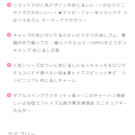
リラックマの人気デザインがめじるしに！✨かなりミニ
サイズでかわいい～！💓アイピーフォー🐻リラックマ う
みリラきぶん マーカーアクセサリー
キャップの先に付いてる小さいどうぶつの消しゴム、筆
箱の中で飼ってた…😂エイチエムエー(HMA)🐰どうぶつ
キャップ めじるし文具
人気シリーズがついにめじるしになっちゃった🍦ロング
チョコバナナ食べたい🤤🍌🍫トイズスピリッツ🌟ざ・コ
ンビニソフトめじるしチャーム
ダブルスイングでクオリティ高ッ✨このチャーハン美味
しいよね😋エフトイズ🥟味の素冷凍食品 ミニチュアキー
ホルダー
カテゴリー