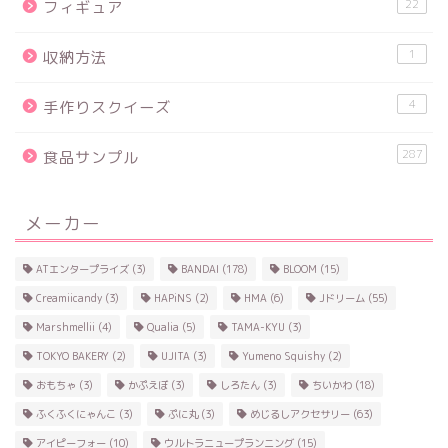
22
フィギュア
1
収納方法
4
手作りスクイーズ
287
食品サンプル
メーカー
ATエンタープライズ
(3)
BANDAI
(178)
BLOOM
(15)
Creamiicandy
(3)
HAPiNS
(2)
HMA
(6)
Jドリーム
(55)
Marshmellii
(4)
Qualia
(5)
TAMA-KYU
(3)
TOKYO BAKERY
(2)
UJITA
(3)
Yumeno Squishy
(2)
おもちゃ
(3)
かぷえぼ
(3)
しろたん
(3)
ちいかわ
(18)
ふくふくにゃんこ
(3)
ぷに丸
(3)
めじるしアクセサリー
(63)
アイピーフォー
(10)
ウルトラニュープランニング
(15)