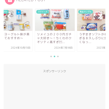
サンプル
スクイーズ
食品サンプル
ニーヨーグルト味が美
リメイユの２００円ガチ
うずまきソフトかわ
しくておすすめ～
ャ大好き～！ちくわのク
ぎる🍦久しぶりに食
...
オリティ高すぎ...
くなっ...
2024年10月15日
2024年7月18日
2023年1
スポンサーリンク