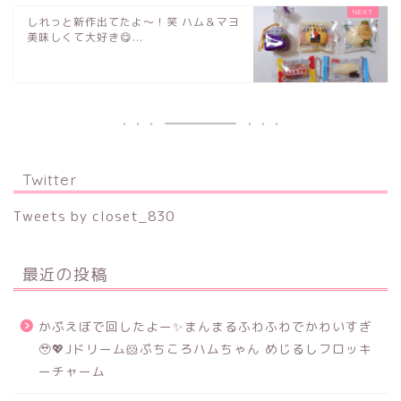
しれっと新作出てたよ～！笑 ハム＆マヨ
美味しくて大好き😋...
Twitter
Tweets by closet_830
最近の投稿
かぷえぼで回したよー✨まんまるふわふわでかわいすぎ
🥹💖Jドリーム🐹ぷちころハムちゃん めじるしフロッキ
ーチャーム