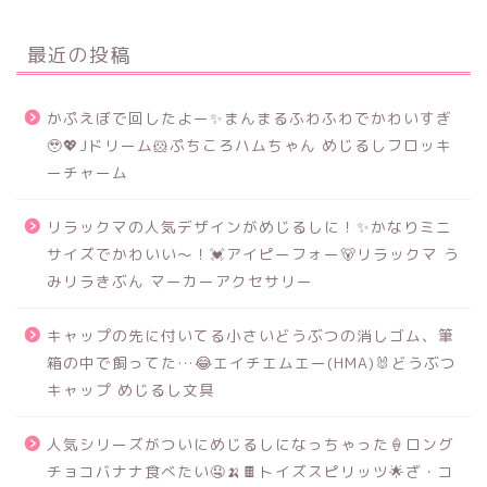
最近の投稿
かぷえぼで回したよー✨まんまるふわふわでかわいすぎ
🥹💖Jドリーム🐹ぷちころハムちゃん めじるしフロッキ
ーチャーム
リラックマの人気デザインがめじるしに！✨かなりミニ
サイズでかわいい～！💓アイピーフォー🐻リラックマ う
みリラきぶん マーカーアクセサリー
キャップの先に付いてる小さいどうぶつの消しゴム、筆
箱の中で飼ってた…😂エイチエムエー(HMA)🐰どうぶつ
キャップ めじるし文具
人気シリーズがついにめじるしになっちゃった🍦ロング
チョコバナナ食べたい🤤🍌🍫トイズスピリッツ🌟ざ・コ