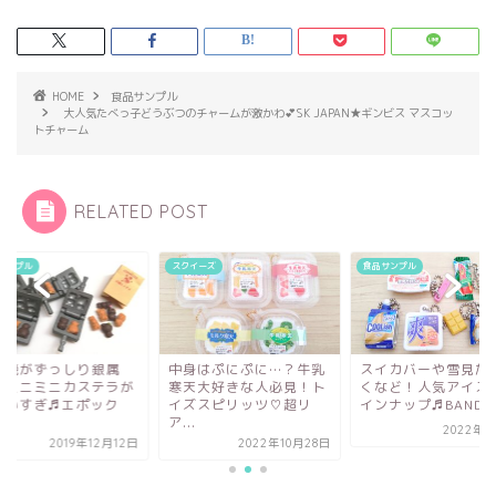
HOME
食品サンプル
大人気たべっ子どうぶつのチャームが激かわ💕SK JAPAN★ギンビス マスコッ
トチャーム
RELATED POST
イーズ
食品サンプル
食品サンプル
身はぷにぷに…？牛乳
スイカバーや雪見だいふ
焼き機がずっしり銀
天大好きな人必見！ト
くなど！人気アイスがラ
性！ミニミニカステ
ズスピリッツ♡超リ
インナップ♬BANDA...
かわいすぎ♬エポッ
.
社 ...
2022年3月7日
2022年10月28日
2019年12