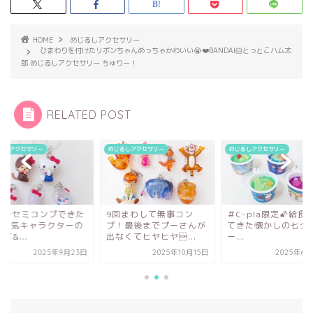
HOME
めじるしアクセサリー
ひまわりを付けたリボンちゃんめっちゃかわいい😭❤️BANDAI🐹とっとこハム太
郎 めじるしアクセサリー ちゅりー！
RELATED POST
るしアクセサリー
めじるしアクセサリー
めじるしアクセサリー
回まわして無事コン
＃C-pla限定🌠給食で出
自力でセミコンプで
！最後までプーさんが
てきた懐かしの七夕ゼリ
✨大人気キャラクタ
くてヒヤヒヤ...
ー...
コラボ&...
2025年10月15日
2025年6月29日
2025年9月