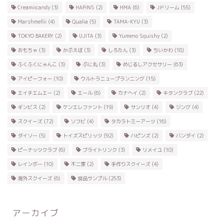
Creamiicandy
(3)
HAPiNS
(2)
HMA
(6)
Jドリーム
(55)
Marshmellii
(4)
Qualia
(5)
TAMA-KYU
(3)
TOKYO BAKERY
(2)
UJITA
(3)
Yumeno Squishy
(2)
おもちゃ
(3)
かぷえぼ
(3)
しろたん
(3)
ちいかわ
(18)
ふくふくにゃんこ
(3)
ぷに丸
(3)
めじるしアクセサリー
(63)
アイピーフォー
(10)
ウルトラニュープランニング
(15)
エイチエムエー
(2)
エール
(6)
カナヘイ
(2)
キタンクラブ
(22)
ギンビス
(2)
ケンエレファント
(19)
サンリオ
(4)
ジング
(4)
スクイーズ
(72)
ソフビ
(4)
タカラトミーアーツ
(16)
ダイソー
(5)
トイズスピリッツ
(92)
ハピンズ
(2)
バンダイ
(2)
ピーナッツクラブ
(6)
ブライトリンク
(3)
リメイユ
(10)
レインボー
(10)
不二家
(2)
手作りスクイーズ
(4)
海外スクイーズ
(6)
食品サンプル
(253)
アーカイブ