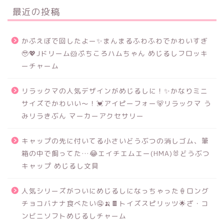
最近の投稿
かぷえぼで回したよー✨まんまるふわふわでかわいすぎ
🥹💖Jドリーム🐹ぷちころハムちゃん めじるしフロッキ
ーチャーム
リラックマの人気デザインがめじるしに！✨かなりミニ
サイズでかわいい～！💓アイピーフォー🐻リラックマ う
みリラきぶん マーカーアクセサリー
キャップの先に付いてる小さいどうぶつの消しゴム、筆
箱の中で飼ってた…😂エイチエムエー(HMA)🐰どうぶつ
キャップ めじるし文具
人気シリーズがついにめじるしになっちゃった🍦ロング
チョコバナナ食べたい🤤🍌🍫トイズスピリッツ🌟ざ・コ
ンビニソフトめじるしチャーム