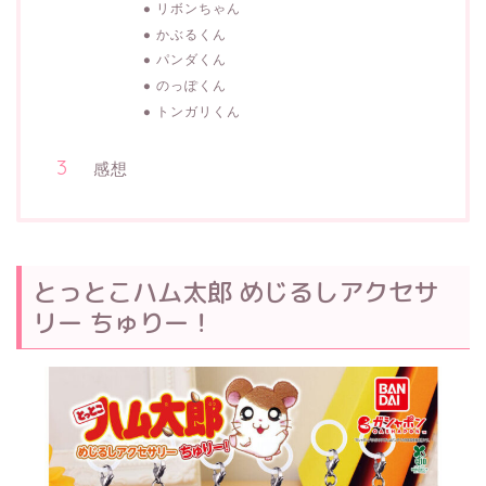
リボンちゃん
かぶるくん
パンダくん
のっぽくん
トンガリくん
感想
とっとこハム太郎 めじるしアクセサ
リー ちゅりー！