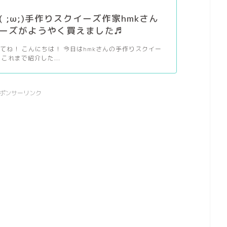
( ;ω;)手作りスクイーズ作家hmkさん
ーズがようやく買えました♬
てね！ こんにちは！ 今日はhmkさんの手作りスクイー
これまで紹介した...
ポンサーリンク