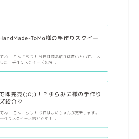
andMade-ToMo様の手作りスクイー
てね！ こんにちは！ 今日は商品紹介は置いといて、 メ
した、手作りスクイーズを紹...
で即完売(;O;)！？ゆらみに様の手作り
ズ紹介♡
てね！ こんにちは！ 今日はよめちゃんが更新します。
手作りスクイーズ紹介です！...