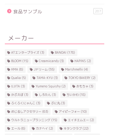
食品サンプル
287
メーカー
ATエンタープライズ
(3)
BANDAI
(178)
BLOOM
(15)
Creamiicandy
(3)
HAPiNS
(2)
HMA
(6)
Jドリーム
(55)
Marshmellii
(4)
Qualia
(5)
TAMA-KYU
(3)
TOKYO BAKERY
(2)
UJITA
(3)
Yumeno Squishy
(2)
おもちゃ
(3)
かぷえぼ
(3)
しろたん
(3)
ちいかわ
(18)
ふくふくにゃんこ
(3)
ぷに丸
(3)
めじるしアクセサリー
(63)
アイピーフォー
(10)
ウルトラニュープランニング
(15)
エイチエムエー
(2)
エール
(6)
カナヘイ
(2)
キタンクラブ
(22)