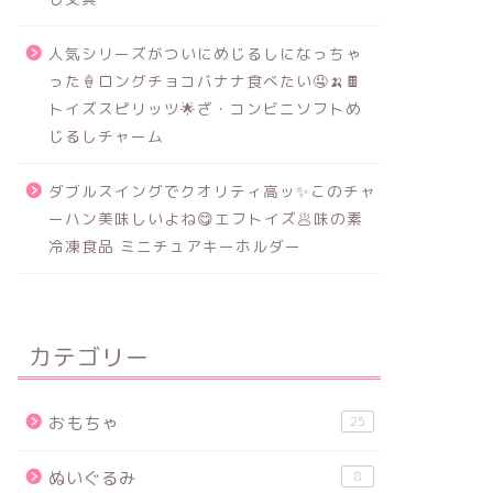
人気シリーズがついにめじるしになっちゃ
った🍦ロングチョコバナナ食べたい🤤🍌🍫
トイズスピリッツ🌟ざ・コンビニソフトめ
じるしチャーム
ダブルスイングでクオリティ高ッ✨このチャ
ーハン美味しいよね😋エフトイズ🥟味の素
冷凍食品 ミニチュアキーホルダー
カテゴリー
おもちゃ
25
ぬいぐるみ
8