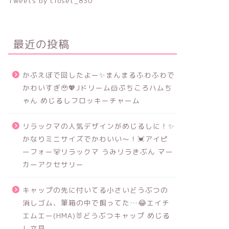
Tweets by closet_830
最近の投稿
かぷえぼで回したよー✨まんまるふわふわで
かわいすぎ🥹💖Jドリーム🐹ぷちころハムち
ゃん めじるしフロッキーチャーム
リラックマの人気デザインがめじるしに！✨
かなりミニサイズでかわいい～！💓アイピ
ーフォー🐻リラックマ うみリラきぶん マー
カーアクセサリー
キャップの先に付いてる小さいどうぶつの
消しゴム、筆箱の中で飼ってた…😂エイチ
エムエー(HMA)🐰どうぶつキャップ めじる
し文具