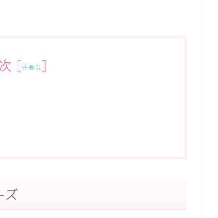
次
[
]
非表示
ーズ