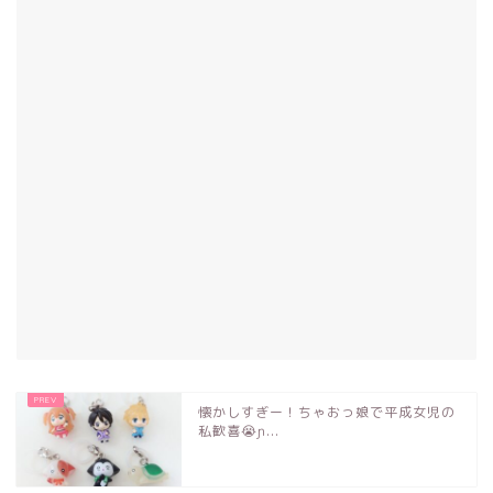
懐かしすぎー！ちゃおっ娘で平成女児の
私歓喜😭ɲ...