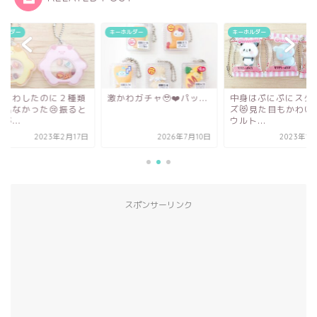
ホルダー
キーホルダー
キーホルダー
回まわしたのに２種類
激かわガチャ🥹❤️パッ...
中身はぷにぷにスク
か出なかった😢振ると
ズ😻見た目もかわい
が...
ウルト...
2023年2月17日
2026年7月10日
2023年1
スポンサーリンク