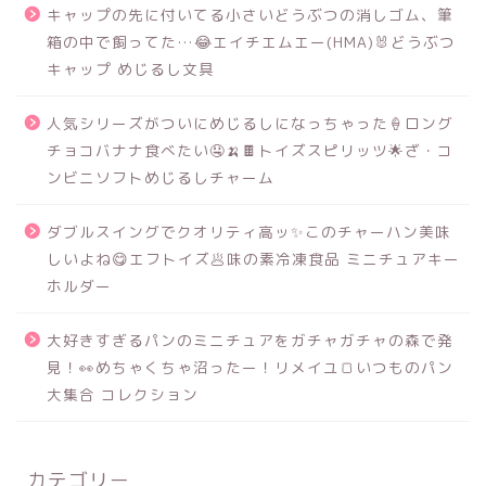
キャップの先に付いてる小さいどうぶつの消しゴム、筆
箱の中で飼ってた…😂エイチエムエー(HMA)🐰どうぶつ
キャップ めじるし文具
人気シリーズがついにめじるしになっちゃった🍦ロング
チョコバナナ食べたい🤤🍌🍫トイズスピリッツ🌟ざ・コ
ンビニソフトめじるしチャーム
ダブルスイングでクオリティ高ッ✨このチャーハン美味
しいよね😋エフトイズ🥟味の素冷凍食品 ミニチュアキー
ホルダー
大好きすぎるパンのミニチュアをガチャガチャの森で発
見！👀めちゃくちゃ沼ったー！リメイユ🍞いつものパン
大集合 コレクション
カテゴリー