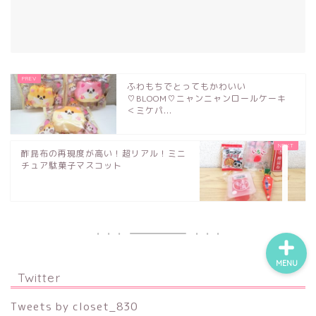
食品サンプル
ふわもちでとってもかわいい
スクイーズ
♡BLOOM♡ニャンニャンロールケーキ
＜ミケパ...
BANDAI
酢昆布の再現度が高い！超リアル！ミニ
チュア駄菓子マスコット
トイスピ
MENU
Twitter
Tweets by closet_830