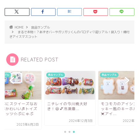
HOME
食品サンプル
まるで本物！？あずきバーやガリガリくんのパロディ♡超リアル！袋入り！棒付
きアイスマスコット
RELATED POST
サンプル
食品サンプル
食品サンプル
にぷにスクイーズなお
ニチレイの今川焼大好
モコモカのアイシン
腐がかわいい♬トイズ
き！😆💕冷凍庫...
ッキー風のキーホル
ピリッツ☆ぷにゅぷ
💓アイ...
.
2024年12月3日
2022年1
2023年6月2日