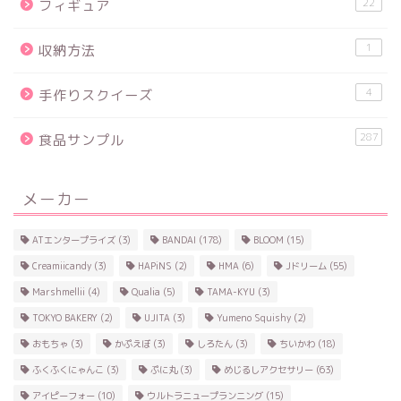
22
フィギュア
1
収納方法
4
手作りスクイーズ
287
食品サンプル
メーカー
ATエンタープライズ
(3)
BANDAI
(178)
BLOOM
(15)
Creamiicandy
(3)
HAPiNS
(2)
HMA
(6)
Jドリーム
(55)
Marshmellii
(4)
Qualia
(5)
TAMA-KYU
(3)
TOKYO BAKERY
(2)
UJITA
(3)
Yumeno Squishy
(2)
おもちゃ
(3)
かぷえぼ
(3)
しろたん
(3)
ちいかわ
(18)
ふくふくにゃんこ
(3)
ぷに丸
(3)
めじるしアクセサリー
(63)
アイピーフォー
(10)
ウルトラニュープランニング
(15)