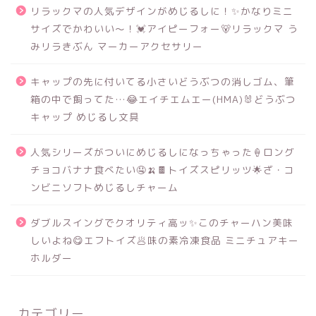
リラックマの人気デザインがめじるしに！✨かなりミニ
サイズでかわいい～！💓アイピーフォー🐻リラックマ う
みリラきぶん マーカーアクセサリー
キャップの先に付いてる小さいどうぶつの消しゴム、筆
箱の中で飼ってた…😂エイチエムエー(HMA)🐰どうぶつ
キャップ めじるし文具
人気シリーズがついにめじるしになっちゃった🍦ロング
チョコバナナ食べたい🤤🍌🍫トイズスピリッツ🌟ざ・コ
ンビニソフトめじるしチャーム
ダブルスイングでクオリティ高ッ✨このチャーハン美味
しいよね😋エフトイズ🥟味の素冷凍食品 ミニチュアキー
ホルダー
カテゴリー