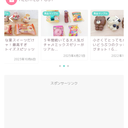
サンプル
食品サンプル
食品サンプル
好きな栗スイーツだけ
５年間続いてる大人気ガ
小さくてとってもか
ガチャ！最高すぎ
チャ🎶ミックスゼリーが
いどうぶつのクッキ
！！トイズスピリッツ
リアル...
グネット！Ǵ...
...
2025年4月21日
2022年11
2023年10月6日
スポンサーリンク