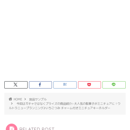
HOME
食品サンプル
今回はガチャではなくプライズの商品紹介✨大人気の駄菓子がミニチュアに！ウ
ルトラニュープランニング♪いちごつみ チャーム付きミニチュアキーホルダー
RELATED POST