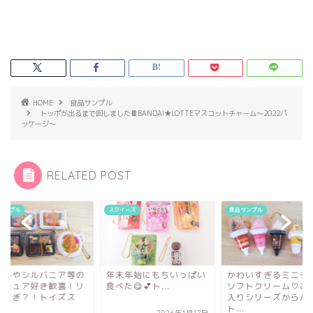
HOME
食品サンプル
トッポが出るまで回しました🍫BANDAI★LOTTEマスコットチャーム～2022パ
ッケージ～
RELATED POST
サンプル
スクイーズ
食品サンプル
ールやシルバニア等の
年末年始にもちいっぱい
かわいすぎるミニチ
ニチュア好き歓喜！リ
食べた😋💕ト...
ソフトクリーム♡お
ルすぎ？！トイズス
入りシリーズからパ
.
ト...