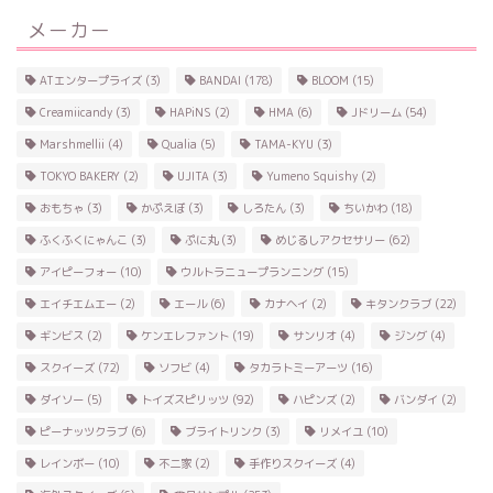
メーカー
ATエンタープライズ
(3)
BANDAI
(178)
BLOOM
(15)
Creamiicandy
(3)
HAPiNS
(2)
HMA
(6)
Jドリーム
(54)
Marshmellii
(4)
Qualia
(5)
TAMA-KYU
(3)
TOKYO BAKERY
(2)
UJITA
(3)
Yumeno Squishy
(2)
おもちゃ
(3)
かぷえぼ
(3)
しろたん
(3)
ちいかわ
(18)
ふくふくにゃんこ
(3)
ぷに丸
(3)
めじるしアクセサリー
(62)
アイピーフォー
(10)
ウルトラニュープランニング
(15)
エイチエムエー
(2)
エール
(6)
カナヘイ
(2)
キタンクラブ
(22)
ギンビス
(2)
ケンエレファント
(19)
サンリオ
(4)
ジング
(4)
スクイーズ
(72)
ソフビ
(4)
タカラトミーアーツ
(16)
ダイソー
(5)
トイズスピリッツ
(92)
ハピンズ
(2)
バンダイ
(2)
ピーナッツクラブ
(6)
ブライトリンク
(3)
リメイユ
(10)
レインボー
(10)
不二家
(2)
手作りスクイーズ
(4)