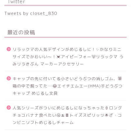
Twitter
Tweets by closet_830
最近の投稿
リラックマの人気デザインがめじるしに！✨かなりミニ
サイズでかわいい～！💓アイピーフォー🐻リラックマ う
みリラきぶん マーカーアクセサリー
キャップの先に付いてる小さいどうぶつの消しゴム、筆
箱の中で飼ってた…😂エイチエムエー(HMA)🐰どうぶつ
キャップ めじるし文具
人気シリーズがついにめじるしになっちゃった🍦ロング
チョコバナナ食べたい🤤🍌🍫トイズスピリッツ🌟ざ・コ
ンビニソフトめじるしチャーム