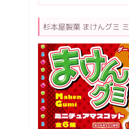
杉本屋製菓 まけんグミ 