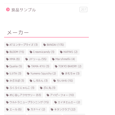
食品サンプル
287
メーカー
ATエンタープライズ
(3)
BANDAI
(178)
BLOOM
(15)
Creamiicandy
(3)
HAPiNS
(2)
HMA
(6)
Jドリーム
(55)
Marshmellii
(4)
Qualia
(5)
TAMA-KYU
(3)
TOKYO BAKERY
(2)
UJITA
(3)
Yumeno Squishy
(2)
おもちゃ
(3)
かぷえぼ
(3)
しろたん
(3)
ちいかわ
(18)
ふくふくにゃんこ
(3)
ぷに丸
(3)
めじるしアクセサリー
(63)
アイピーフォー
(10)
ウルトラニュープランニング
(15)
エイチエムエー
(2)
エール
(6)
カナヘイ
(2)
キタンクラブ
(22)