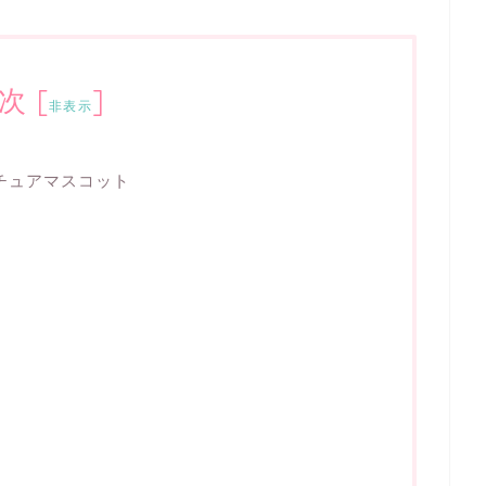
次
[
]
非表示
チュアマスコット