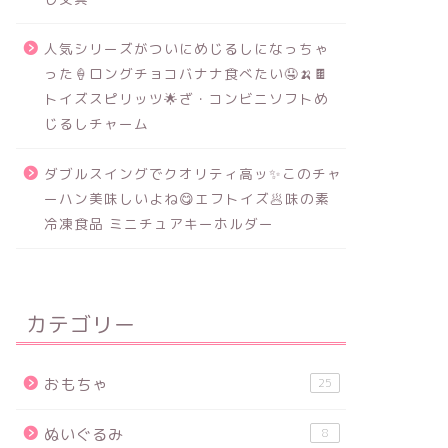
人気シリーズがついにめじるしになっちゃ
った🍦ロングチョコバナナ食べたい🤤🍌🍫
トイズスピリッツ🌟ざ・コンビニソフトめ
じるしチャーム
ダブルスイングでクオリティ高ッ✨このチャ
ーハン美味しいよね😋エフトイズ🥟味の素
冷凍食品 ミニチュアキーホルダー
カテゴリー
おもちゃ
25
ぬいぐるみ
8