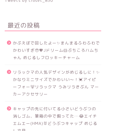
Tweets by closet_830
最近の投稿
かぷえぼで回したよー✨まんまるふわふわで
かわいすぎ🥹💖Jドリーム🐹ぷちころハムち
ゃん めじるしフロッキーチャーム
リラックマの人気デザインがめじるしに！✨
かなりミニサイズでかわいい～！💓アイピ
ーフォー🐻リラックマ うみリラきぶん マー
カーアクセサリー
キャップの先に付いてる小さいどうぶつの
消しゴム、筆箱の中で飼ってた…😂エイチ
エムエー(HMA)🐰どうぶつキャップ めじる
し文具