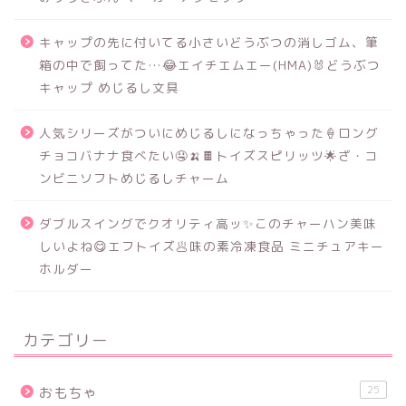
キャップの先に付いてる小さいどうぶつの消しゴム、筆
箱の中で飼ってた…😂エイチエムエー(HMA)🐰どうぶつ
キャップ めじるし文具
人気シリーズがついにめじるしになっちゃった🍦ロング
チョコバナナ食べたい🤤🍌🍫トイズスピリッツ🌟ざ・コ
ンビニソフトめじるしチャーム
ダブルスイングでクオリティ高ッ✨このチャーハン美味
しいよね😋エフトイズ🥟味の素冷凍食品 ミニチュアキー
ホルダー
カテゴリー
25
おもちゃ