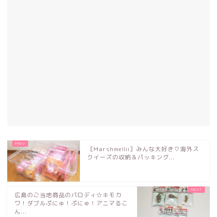
〖Marshmellii〗みんな大好き♡海外ス
クイーズの収納＆パッキング...
広島のご当地商品のパロディ☆キモカ
ワ！ダブルぷにゅ！ぷにゅ！アニマるこ
ん...