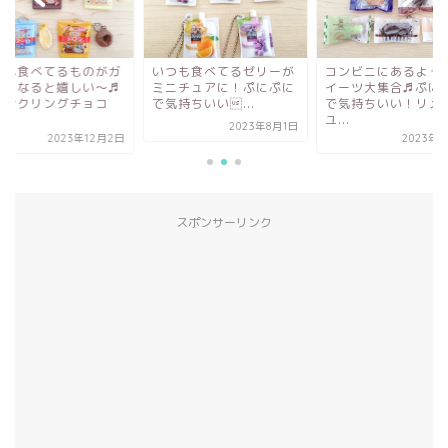
いつも食べてるゼリーが
コンビニにあるようなス
いつも食べてるも
ミニチュアに！ぷにぷに
イーツ大集合♬ぷにぷに
チャになると嬉し
で気持ちいい...
で気持ちいい！リメイ
サクサクリングチ
ユ...
が...
2023年8月1日
2023年9月1日
2023年
スポンサーリンク