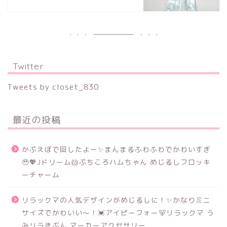
Twitter
Tweets by closet_830
最近の投稿
かぷえぼで回したよー✨まんまるふわふわでかわいすぎ
🥹💖Jドリーム🐹ぷちころハムちゃん めじるしフロッキ
ーチャーム
リラックマの人気デザインがめじるしに！✨かなりミニ
サイズでかわいい～！💓アイピーフォー🐻リラックマ う
みリラきぶん マーカーアクセサリー