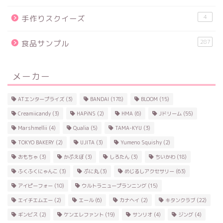
4
手作りスクイーズ
287
食品サンプル
メーカー
ATエンタープライズ
(3)
BANDAI
(178)
BLOOM
(15)
Creamiicandy
(3)
HAPiNS
(2)
HMA
(6)
Jドリーム
(55)
Marshmellii
(4)
Qualia
(5)
TAMA-KYU
(3)
TOKYO BAKERY
(2)
UJITA
(3)
Yumeno Squishy
(2)
おもちゃ
(3)
かぷえぼ
(3)
しろたん
(3)
ちいかわ
(18)
ふくふくにゃんこ
(3)
ぷに丸
(3)
めじるしアクセサリー
(63)
アイピーフォー
(10)
ウルトラニュープランニング
(15)
エイチエムエー
(2)
エール
(6)
カナヘイ
(2)
キタンクラブ
(22)
ギンビス
(2)
ケンエレファント
(19)
サンリオ
(4)
ジング
(4)