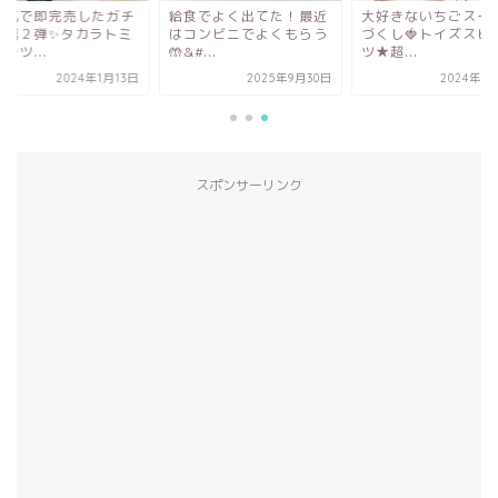
人気で即完売したガチ
給食でよく出てた！最近
大好きないちごスイ
の第２弾✨タカラトミ
はコンビニでよくもらう
づくし🍓トイズスピ
ーツ...
🤲&#...
ツ★超...
2024年1月13日
2025年9月30日
2024年4
スポンサーリンク