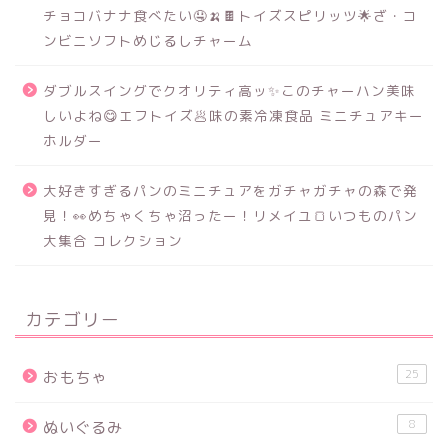
チョコバナナ食べたい🤤🍌🍫トイズスピリッツ🌟ざ・コ
ンビニソフトめじるしチャーム
ダブルスイングでクオリティ高ッ✨このチャーハン美味
しいよね😋エフトイズ🥟味の素冷凍食品 ミニチュアキー
ホルダー
大好きすぎるパンのミニチュアをガチャガチャの森で発
見！👀めちゃくちゃ沼ったー！リメイユ🍞いつものパン
大集合 コレクション
カテゴリー
25
おもちゃ
8
ぬいぐるみ