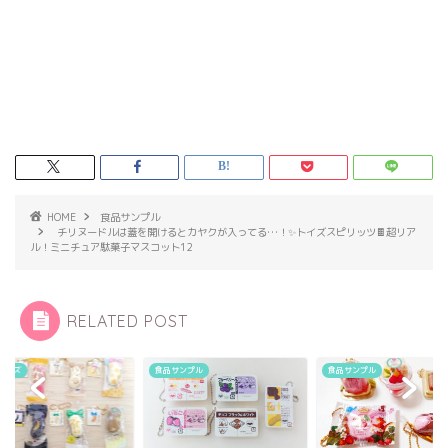
HOME
食品サンプル
チリヌードルは蓋を開けるとカヤクが入ってる…！✨トイズスピリッツ🍫超リア
ル！ミニチュア駄菓子マスコット12
RELATED POST
イーズ
食品サンプル
食品サンプル