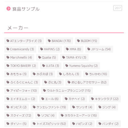
287
食品サンプル
メーカー
ATエンタープライズ
(3)
BANDAI
(178)
BLOOM
(15)
Creamiicandy
(3)
HAPiNS
(2)
HMA
(6)
Jドリーム
(54)
Marshmellii
(4)
Qualia
(5)
TAMA-KYU
(3)
TOKYO BAKERY
(2)
UJITA
(3)
Yumeno Squishy
(2)
おもちゃ
(3)
かぷえぼ
(3)
しろたん
(3)
ちいかわ
(18)
ふくふくにゃんこ
(3)
ぷに丸
(3)
めじるしアクセサリー
(62)
アイピーフォー
(10)
ウルトラニュープランニング
(15)
エイチエムエー
(2)
エール
(6)
カナヘイ
(2)
キタンクラブ
(22)
ギンビス
(2)
ケンエレファント
(19)
サンリオ
(4)
ジング
(4)
スクイーズ
(72)
ソフビ
(4)
タカラトミーアーツ
(16)
ダイソー
(5)
トイズスピリッツ
(92)
ハピンズ
(2)
バンダイ
(2)