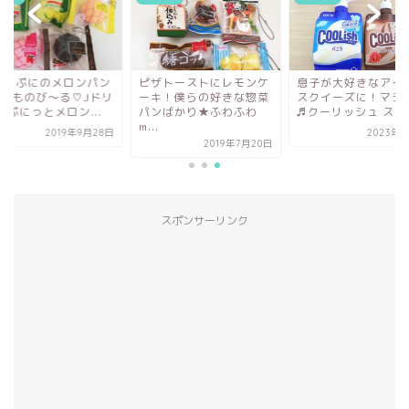
にっぷにのメロンパン
ピザトーストにレモンケ
息子が大好きなアイ
しかものび～る♡Jドリ
ーキ！僕らの好きな惣菜
スクイーズに！マシ
 ぷにっとメロン...
パンばかり★ふわふわ
♬クーリッシュ スクイ
m...
2019年9月28日
2023年1
2019年7月20日
スポンサーリンク