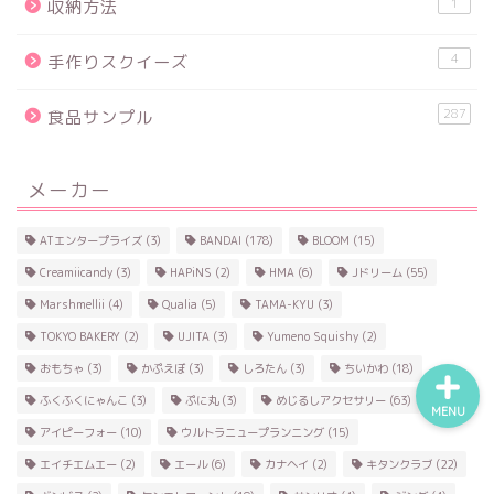
1
収納方法
4
手作りスクイーズ
食品サンプル
287
食品サンプル
スクイーズ
メーカー
BANDAI
ATエンタープライズ
(3)
BANDAI
(178)
BLOOM
(15)
トイスピ
Creamiicandy
(3)
HAPiNS
(2)
HMA
(6)
Jドリーム
(55)
Marshmellii
(4)
Qualia
(5)
TAMA-KYU
(3)
TOKYO BAKERY
(2)
UJITA
(3)
Yumeno Squishy
(2)
おもちゃ
(3)
かぷえぼ
(3)
しろたん
(3)
ちいかわ
(18)
ふくふくにゃんこ
(3)
ぷに丸
(3)
めじるしアクセサリー
(63)
MENU
アイピーフォー
(10)
ウルトラニュープランニング
(15)
エイチエムエー
(2)
エール
(6)
カナヘイ
(2)
キタンクラブ
(22)