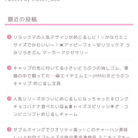
最近の投稿
リラックマの人気デザインがめじるしに！✨かなりミニ
サイズでかわいい～！💓アイピーフォー🐻リラックマ う
みリラきぶん マーカーアクセサリー
キャップの先に付いてる小さいどうぶつの消しゴム、筆
箱の中で飼ってた…😂エイチエムエー(HMA)🐰どうぶつ
キャップ めじるし文具
人気シリーズがついにめじるしになっちゃった🍦ロング
チョコバナナ食べたい🤤🍌🍫トイズスピリッツ🌟ざ・コ
ンビニソフトめじるしチャーム
ダブルスイングでクオリティ高ッ✨このチャーハン美味
しいよね😋エフトイズ🥟味の素冷凍食品 ミニチュアキー