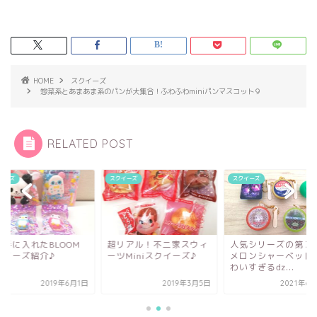
HOME
スクイーズ
惣菜系とあまあま系のパンが大集合！ふわふわminiパンマスコット９
RELATED POST
イーズ
スクイーズ
スクイーズ
リアル！不二家スウィ
人気シリーズの第３弾♬
最近手に入れたBLO
Miniスクイーズ♪
メロンシャーベットがか
スクイーズ紹介♪
わいすぎるǳ...
2019年3月5日
2021年6月30日
2019年