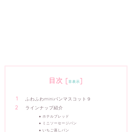
目次
[
]
非表示
ふわふわminiパンマスコット９
ラインナップ紹介
ホテルブレッド
ミニソーセージパン
いちご蒸しパン